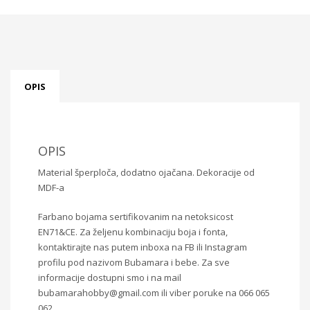
OPIS
OPIS
Material šperploča, dodatno ojačana. Dekoracije od
MDF-a
Farbano bojama sertifikovanim na netoksicost
EN71&CE. Za željenu kombinaciju boja i fonta,
kontaktirajte nas putem inboxa na FB ili Instagram
profilu pod nazivom Bubamara i bebe. Za sve
informacije dostupni smo i na mail
bubamarahobby@gmail.com ili viber poruke na 066 065
062