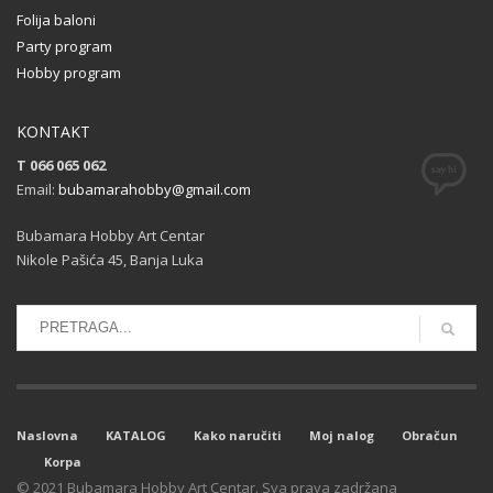
Folija baloni
Party program
Hobby program
KONTAKT
T 066 065 062
Email:
bubamarahobby@gmail.com
Bubamara Hobby Art Centar
Nikole Pašića 45, Banja Luka
Naslovna
KATALOG
Kako naručiti
Moj nalog
Obračun
Korpa
© 2021 Bubamara Hobby Art Centar. Sva prava zadržana