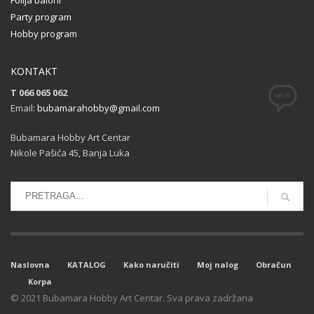
Party program
Hobby program
KONTAKT
T 066 065 062
Email:
bubamarahobby@gmail.com
Bubamara Hobby Art Centar
Nikole Pašića 45, Banja Luka
Naslovna
KATALOG
Kako naručiti
Moj nalog
Obračun
Korpa
© 2021 Bubamara Hobby Art Centar. Sva prava zadržana