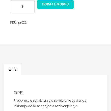
Rizin
DODAJ U KORPU
papir
21x30cm
PR022
SKU:
pr022
količina
OPIS
OPIS
Preporucuje se lakiranje u spreju prije zavrsnog
lakiranja, da bi se sprijecilo razlivanje boja.