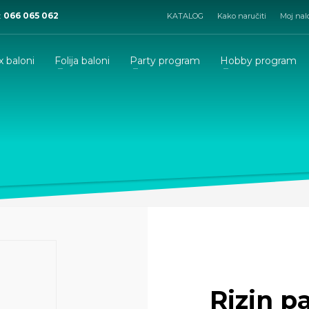
:
066 065 062
KATALOG
Kako naručiti
Moj nal
x baloni
Folija baloni
Party program
Hobby program
Rizin p