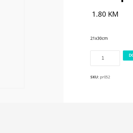
1.80
KM
21x30cm
Rizin
D
papir
21x30cm
PR052
SKU:
pr052
količina