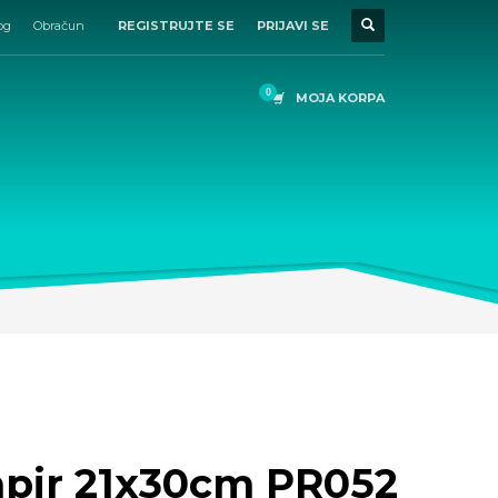
og
Obračun
REGISTRUJTE SE
PRIJAVI SE
MOJA KORPA
apir 21x30cm PR052