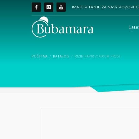
IMATE PITANJE ZA NAS? POZOVITE
Late
POČETNA
KATALOG
RIZIN PAPIR 21X30CM PR052