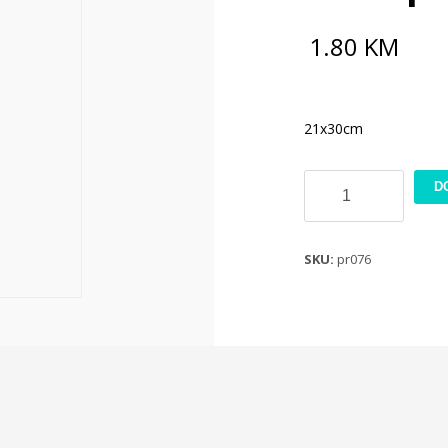
1.80
KM
21x30cm
Rizin
D
papir
21x30cm
PR076
SKU:
pr076
količina