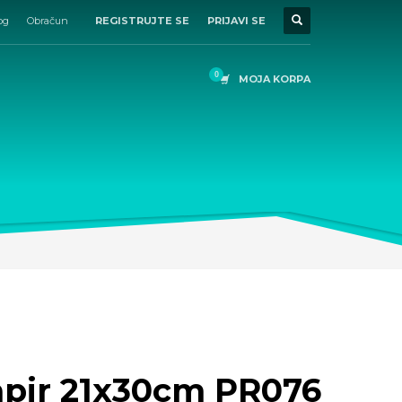
og
Obračun
REGISTRUJTE SE
PRIJAVI SE
MOJA KORPA
apir 21x30cm PR076