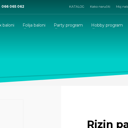
:
066 065 062
KATALOG
Kako naručiti
Moj nal
x baloni
Folija baloni
Party program
Hobby program
Rizin p