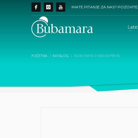
IMATE PITANJE ZA NAS? POZOVITE
Late
POČETNA
KATALOG
RIZIN PAPIR 21X30CM PR076