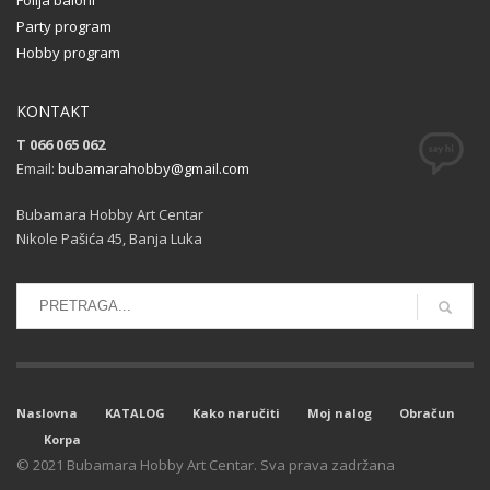
Party program
Hobby program
KONTAKT
T 066 065 062
Email:
bubamarahobby@gmail.com
Bubamara Hobby Art Centar
Nikole Pašića 45, Banja Luka
Naslovna
KATALOG
Kako naručiti
Moj nalog
Obračun
Korpa
© 2021 Bubamara Hobby Art Centar. Sva prava zadržana