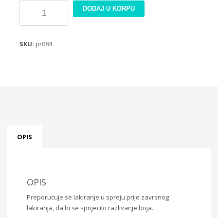
Rizin
DODAJ U KORPU
papir
21x30cm
PR084
SKU:
pr084
količina
OPIS
OPIS
Preporucuje se lakiranje u spreju prije zavrsnog
lakiranja, da bi se sprijecilo razlivanje boja.