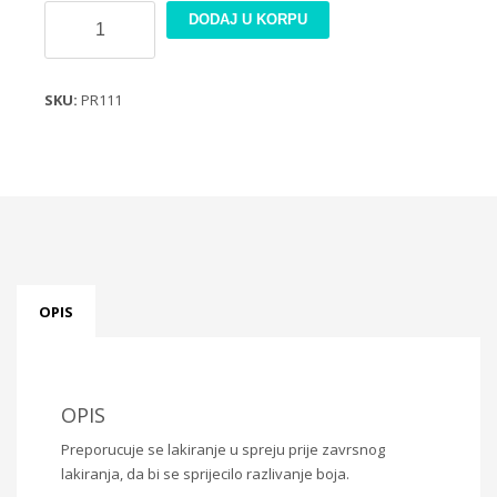
Rizin
DODAJ U KORPU
papir
21x30cm
PR111
SKU:
PR111
količina
OPIS
OPIS
Preporucuje se lakiranje u spreju prije zavrsnog
lakiranja, da bi se sprijecilo razlivanje boja.