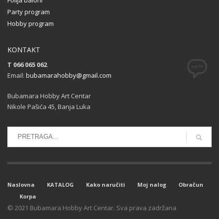
Party program
Hobby program
KONTAKT
T 066 065 062
Email:
bubamarahobby@gmail.com
Bubamara Hobby Art Centar
Nikole Pašića 45, Banja Luka
Naslovna
KATALOG
Kako naručiti
Moj nalog
Obračun
Korpa
© 2021 Bubamara Hobby Art Centar. Sva prava zadržana