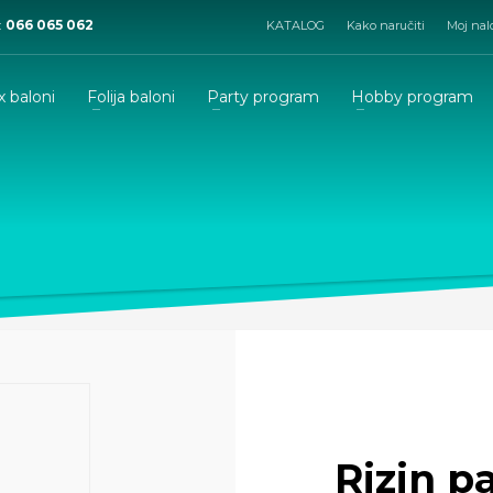
:
066 065 062
KATALOG
Kako naručiti
Moj nal
x baloni
Folija baloni
Party program
Hobby program
Rizin p