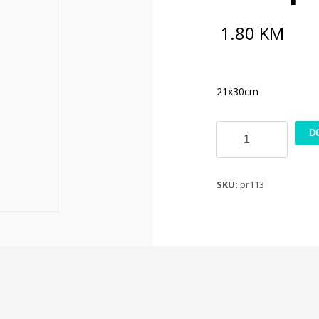
1.80
KM
21x30cm
Rizin
D
papir
21x30cm
PR113
SKU:
pr113
količina