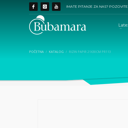
IMATE PITANJE ZA NAS? POZOVITE
Late
POČETNA
KATALOG
RIZIN PAPIR 21X30CM PR113