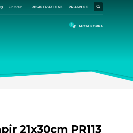
og
Obračun
REGISTRUJTE SE
PRIJAVI SE
MOJA KORPA
apir 21x30cm PR113