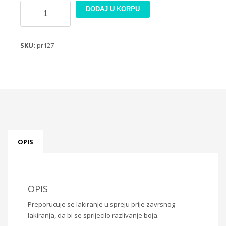
Rizin
DODAJ U KORPU
papir
21x30cm
PR127
SKU:
pr127
količina
OPIS
OPIS
Preporucuje se lakiranje u spreju prije zavrsnog
lakiranja, da bi se sprijecilo razlivanje boja.