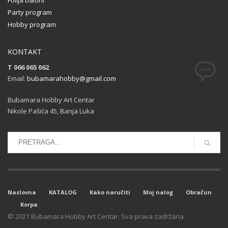
Party program
Hobby program
KONTAKT
T 066 065 062
Email:
bubamarahobby@gmail.com
Bubamara Hobby Art Centar
Nikole Pašića 45, Banja Luka
Naslovna
KATALOG
Kako naručiti
Moj nalog
Obračun
Korpa
© 2021 Bubamara Hobby Art Centar. Sva prava zadržana