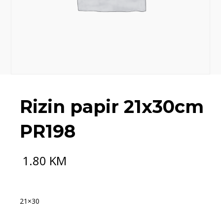
Rizin papir 21x30cm
PR198
1.80
KM
21×30