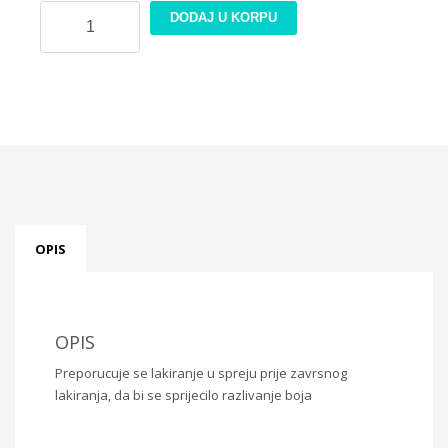
Rizin
DODAJ U KORPU
papir
21x30cm
PR198
količina
OPIS
OPIS
Preporucuje se lakiranje u spreju prije zavrsnog
lakiranja, da bi se sprijecilo razlivanje boja