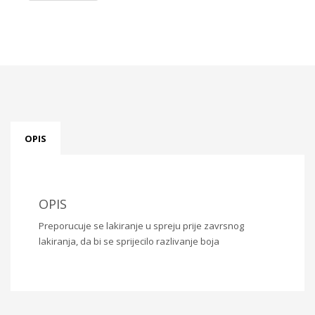
21x30cm
PR246
količina
OPIS
OPIS
Preporucuje se lakiranje u spreju prije zavrsnog
lakiranja, da bi se sprijecilo razlivanje boja