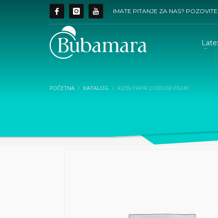
IMATE PITANJE ZA NAS? POZOVITE
Late
POČETNA
KATALOG
RIZIN PAPIR 21X30CM PR249