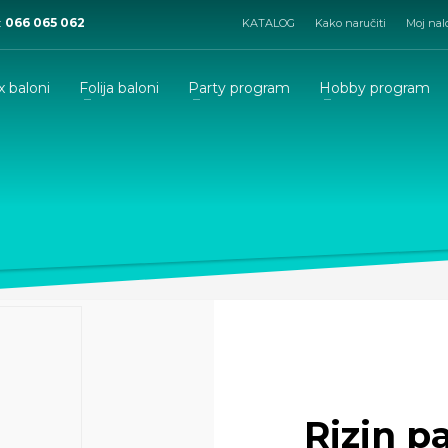
:
066 065 062
KATALOG
Kako naručiti
Moj nal
x baloni
Folija baloni
Party program
Hobby program
Rizin p