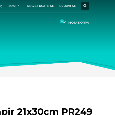
og
Obračun
REGISTRUJTE SE
PRIJAVI SE
MOJA KORPA
apir 21x30cm PR249