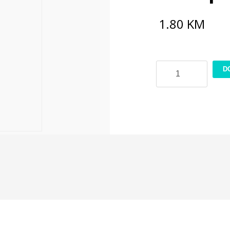
1.80
KM
Rizin
D
papir
21x30cm
PR249
količina