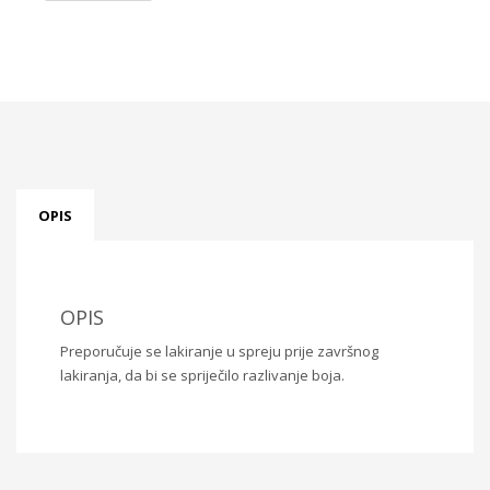
21x30cm
PR275
količina
OPIS
OPIS
Preporučuje se lakiranje u spreju prije završnog
lakiranja, da bi se spriječilo razlivanje boja.