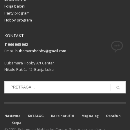
Folija baloni
Party program
Hobby program
KONTAKT
T 066 065 062
Email:
bubamarahobby@gmail.com
Bubamara Hobby Art Centar
Nikole Pašića 45, Banja Luka
Naslovna
KATALOG
Kako naručiti
Moj nalog
Obračun
Korpa
© 2021 Bubamara Hobby Art Centar. Sva prava zadržana