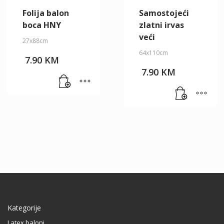
Folija balon
Samostojeći
boca HNY
zlatni irvas
veći
27x88cm
64x110cm
7.90
KM
7.90
KM
Kategorije
Latex baloni