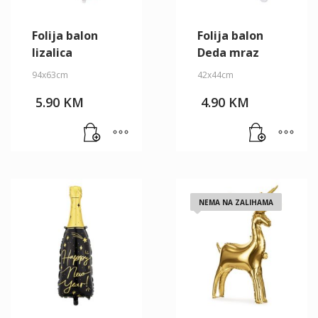
Folija balon
Folija balon
lizalica
Deda mraz
94x63cm
42x44cm
5.90
KM
4.90
KM
NEMA NA ZALIHAMA