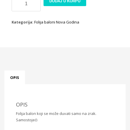
DODAJ U KORPU
balon
Deda
mraz
Kategorija:
Folija baloni Nova Godina
1
količina
OPIS
OPIS
Folija balon koji se može duvati samo na zrak.
Samostojeći