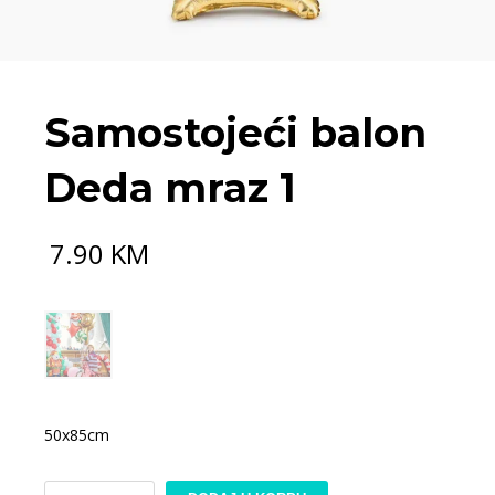
Samostojeći balon
Deda mraz 1
7.90
KM
50x85cm
Samostojeći