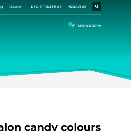
og
Obračun
REGISTRUJTE SE
PRIJAVI SE
MOJA KORPA
balon candy colours