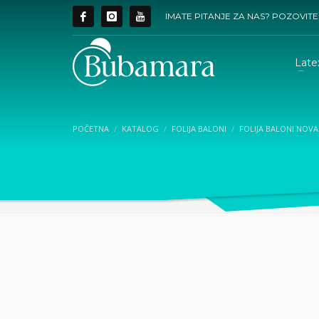
IMATE PITANJE ZA NAS? POZOVITE
Late
POČETNA
KATALOG
FOLIJA BALONI
FOLIJA BALONI NOV