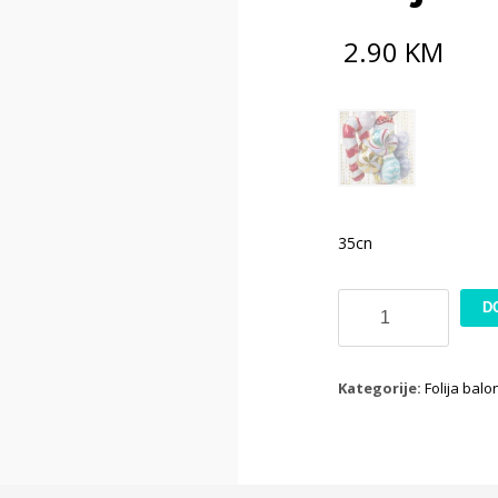
2.90
KM
35cn
Folija
D
balon
candy
colours
Kategorije:
Folija bal
količina