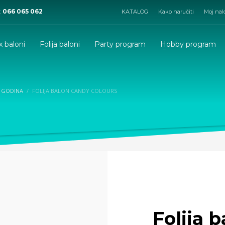
:
066 065 062
KATALOG
Kako naručiti
Moj nal
x baloni
Folija baloni
Party program
Hobby program
A GODINA
FOLIJA BALON CANDY COLOURS
Folija 