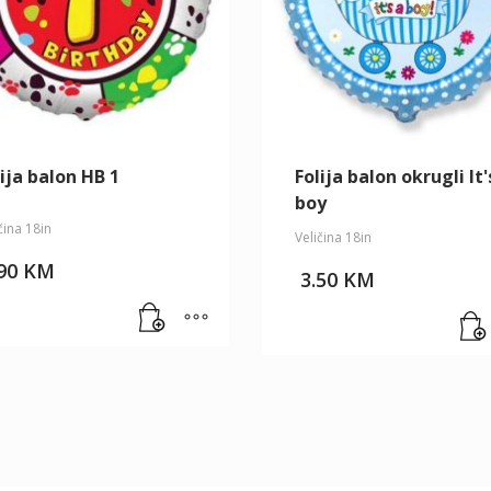
ija balon HB 1
Folija balon okrugli It'
boy
čina 18in
Veličina 18in
.90
KM
3.50
KM