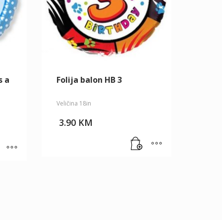
s a
Folija balon HB 3
Veličina 18in
3.90
KM