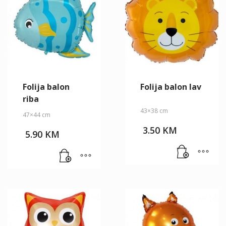
Folija balon
Folija balon lav
riba
43×38 cm
47×44 cm
3.50
KM
5.90
KM