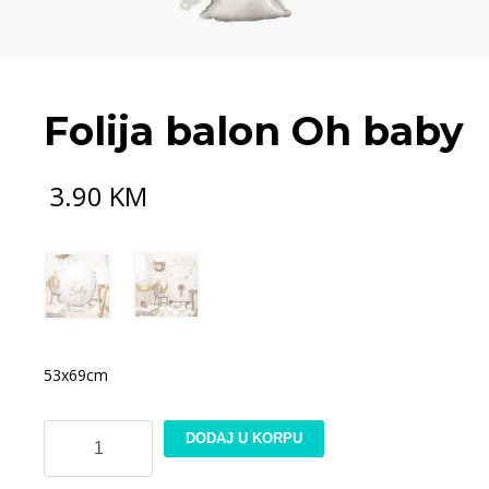
Folija balon Oh baby
3.90
KM
53x69cm
Folija
DODAJ U KORPU
balon
Oh