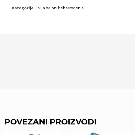
baby
Kategorija:
Folija baloni bebe/rođenje
količina
POVEZANI PROIZVODI