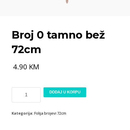
Broj 0 tamno bež
72cm
4.90
KM
Broj
DODAJ U KORPU
0
tamno
bež
Kategorija:
Folija brojevi 72cm
72cm
količina