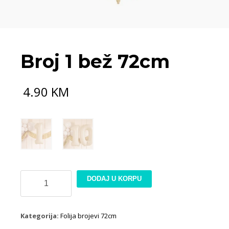
Broj 1 bež 72cm
4.90
KM
Broj
DODAJ U KORPU
1
bež
72cm
Kategorija:
Folija brojevi 72cm
količina