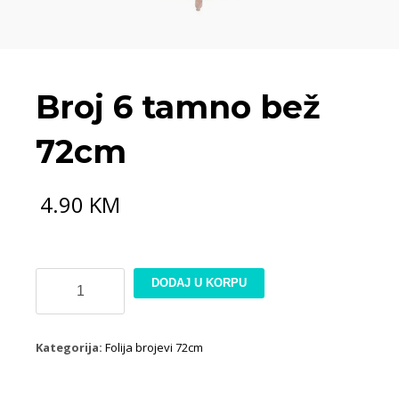
Broj 6 tamno bež
72cm
4.90
KM
Broj
DODAJ U KORPU
6
tamno
bež
Kategorija:
Folija brojevi 72cm
72cm
količina