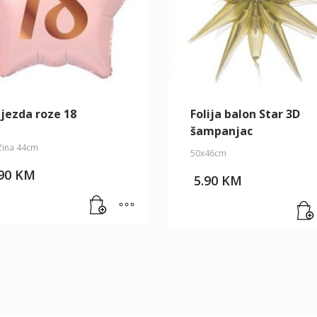
ijezda roze 18
Folija balon Star 3D
šampanjac
ičina 44cm
50x46cm
.90
KM
5.90
KM