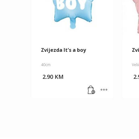
Zvijezda It's a boy
Zv
40cm
Vel
2.90
KM
2