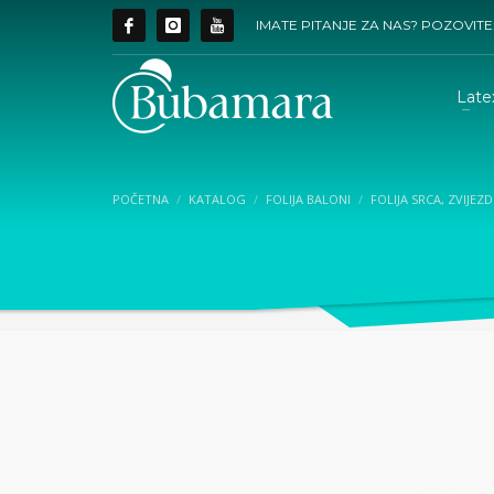
IMATE PITANJE ZA NAS? POZOVITE
Late
POČETNA
KATALOG
FOLIJA BALONI
FOLIJA SRCA, ZVIJEZ