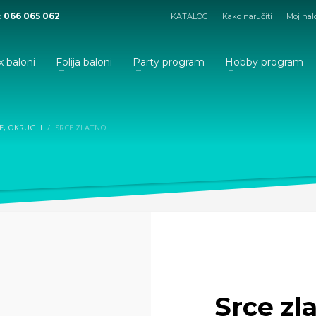
:
066 065 062
KATALOG
Kako naručiti
Moj nal
x baloni
Folija baloni
Party program
Hobby program
DE, OKRUGLI
SRCE ZLATNO
Srce zl