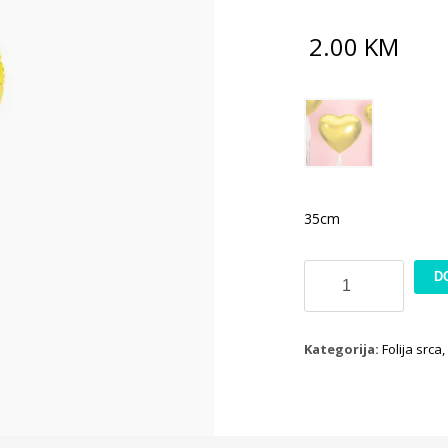
2.00
KM
35cm
Srce
D
zlatno
količina
Kategorija:
Folija srca,