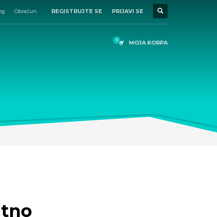
og
Obračun
REGISTRUJTE SE
PRIJAVI SE
MOJA KORPA
atno