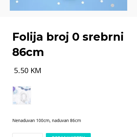
Folija broj 0 srebrni
86cm
5.50
KM
Nenaduvan 100cm, naduvan 86cm
Folija