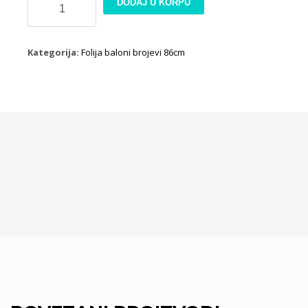
DODAJ U KORPU
broj
0
srebrni
Kategorija:
Folija baloni brojevi 86cm
86cm
količina