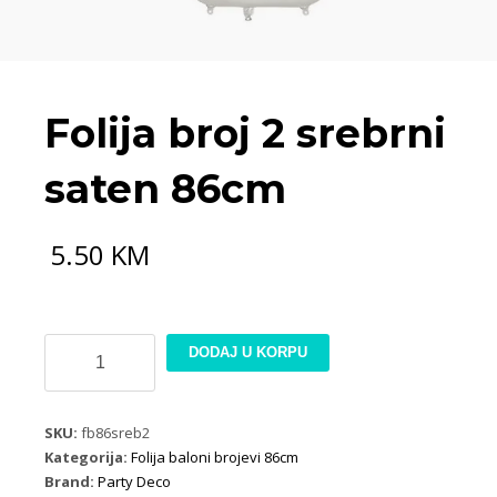
Folija broj 2 srebrni
saten 86cm
5.50
KM
Folija
DODAJ U KORPU
broj
2
srebrni
SKU:
fb86sreb2
saten
Kategorija:
Folija baloni brojevi 86cm
86cm
Brand:
Party Deco
količina