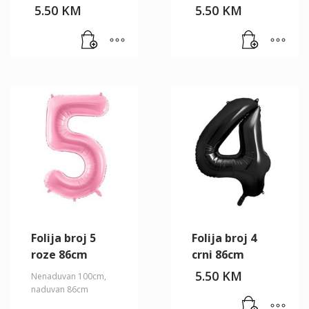
5.50
KM
5.50
KM
Folija broj 5
Folija broj 4
roze 86cm
crni 86cm
5.50
KM
Nenaduvan 100cm,
naduvan 86cm