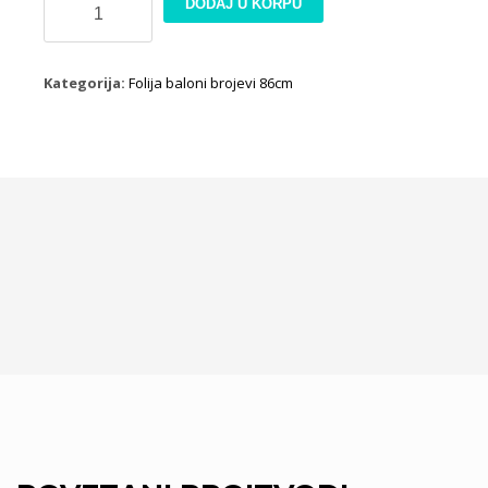
DODAJ U KORPU
broj
3
plavi
Kategorija:
Folija baloni brojevi 86cm
86cm
količina