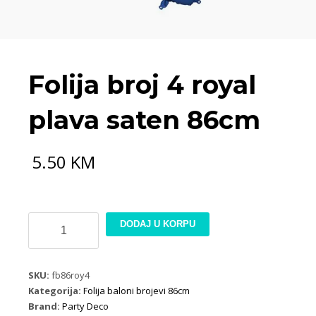
Folija broj 4 royal
plava saten 86cm
5.50
KM
Folija
DODAJ U KORPU
broj
4
royal
SKU:
fb86roy4
plava
Kategorija:
Folija baloni brojevi 86cm
saten
Brand:
Party Deco
86cm