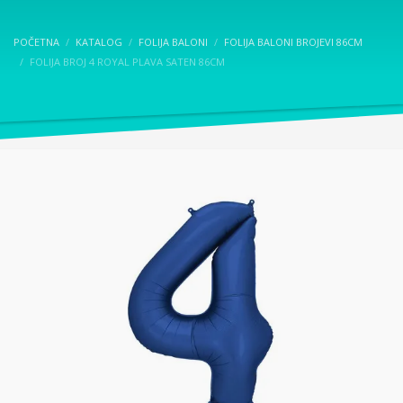
POČETNA
KATALOG
FOLIJA BALONI
FOLIJA BALONI BROJEVI 86CM
FOLIJA BROJ 4 ROYAL PLAVA SATEN 86CM