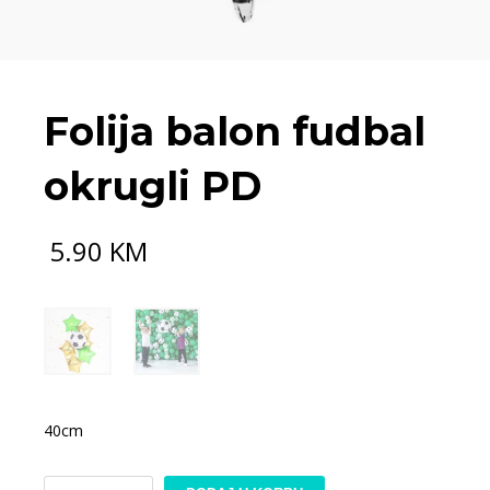
Folija balon fudbal
okrugli PD
5.90
KM
40cm
Folija