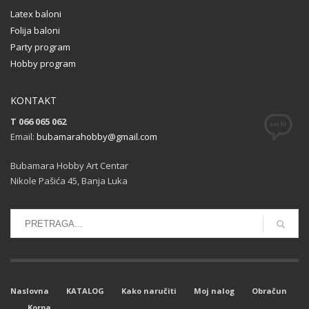
Latex baloni
Folija baloni
Party program
Hobby program
KONTAKT
T 066 065 062
Email:
bubamarahobby@gmail.com
Bubamara Hobby Art Centar
Nikole Pašića 45, Banja Luka
Naslovna
KATALOG
Kako naručiti
Moj nalog
Obračun
Korpa