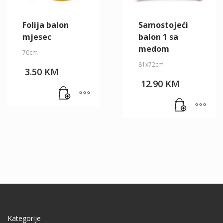
Folija balon
Samostojeći
mjesec
balon 1 sa
medom
70cm
81x72cm
3.50
KM
12.90
KM
Kategorije