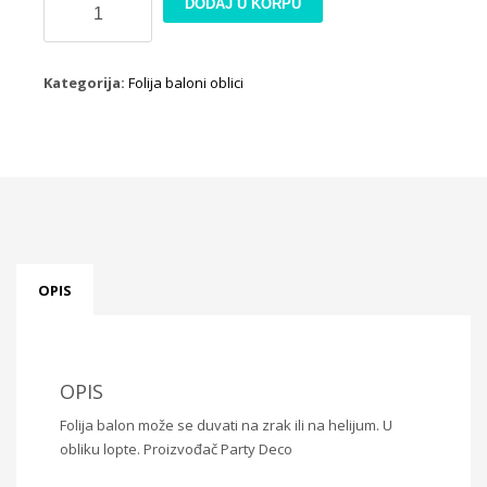
DODAJ U KORPU
balon
fudbal
okrugli
Kategorija:
Folija baloni oblici
PD
količina
OPIS
OPIS
Folija balon može se duvati na zrak ili na helijum. U
obliku lopte. Proizvođač Party Deco