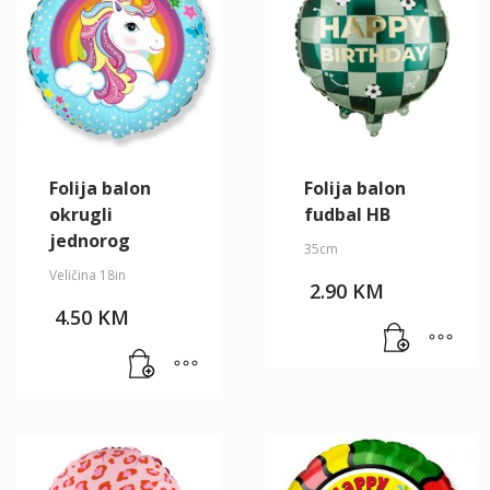
Folija balon
Folija balon
okrugli
fudbal HB
jednorog
35cm
Veličina 18in
2.90
KM
4.50
KM