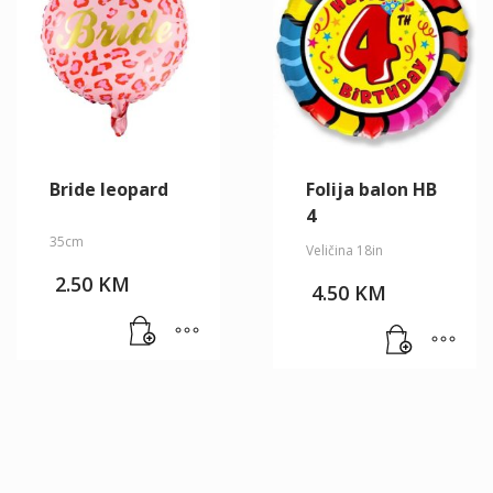
Bride leopard
Folija balon HB
4
35cm
Veličina 18in
2.50
KM
4.50
KM