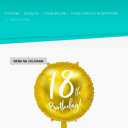
POČETNA
KATALOG
FOLIJA BALONI
FOLIJA OKRUGLI SA NATPISOM
18TH ZLATNI
NEMA NA ZALIHAMA