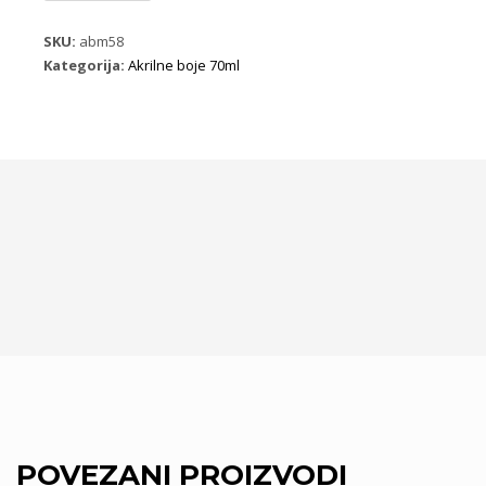
70ml
9044
SKU:
abm58
ljubicasta
Kategorija:
Akrilne boje 70ml
količina
POVEZANI PROIZVODI