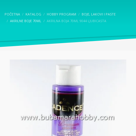
POČETNA
KATALOG
HOBBY PROGRAM
BOJE, LAKOVI I PASTE
AKRILNE BOJE 70ML
AKRILNA BOJA 70ML 9044 LJUBICASTA