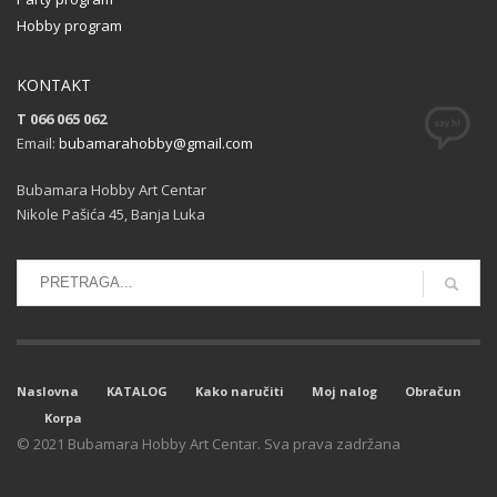
Hobby program
KONTAKT
T 066 065 062
Email:
bubamarahobby@gmail.com
Bubamara Hobby Art Centar
Nikole Pašića 45, Banja Luka
Naslovna
KATALOG
Kako naručiti
Moj nalog
Obračun
Korpa
© 2021 Bubamara Hobby Art Centar. Sva prava zadržana