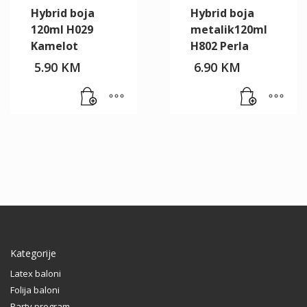
Hybrid boja
Hybrid boja
120ml H029
metalik120ml
Kamelot
H802 Perla
5.90
KM
6.90
KM
Kategorije
Latex baloni
Folija baloni
Party program