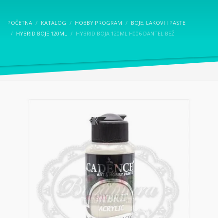
POČETNA
KATALOG
HOBBY PROGRAM
BOJE, LAKOVI I PASTE
HYBRID BOJE 120ML
HYBRID BOJA 120ML H006 DANTEL BEŽ