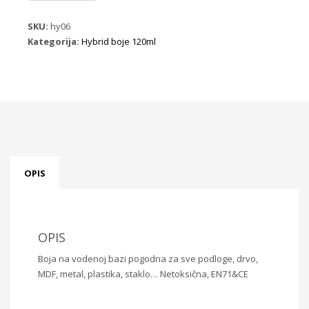
120ml
H006
SKU:
hy06
Dantel
Kategorija:
Hybrid boje 120ml
bež
količina
OPIS
OPIS
Boja na vodenoj bazi pogodna za sve podloge, drvo,
MDF, metal, plastika, staklo… Netoksična, EN71&CE