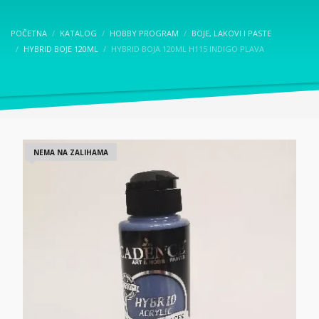
POČETNA
KATALOG
HOBBY PROGRAM
BOJE, LAKOVI I PASTE
HYBRID BOJE 120ML
HYBRID BOJA 120ML H115 INDIGO PLAVA
NEMA NA ZALIHAMA