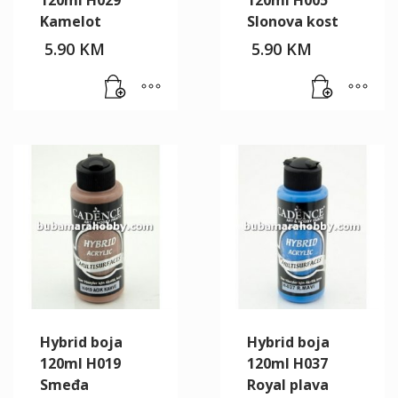
Kamelot
Slonova kost
5.90
KM
5.90
KM
Hybrid boja
Hybrid boja
120ml H019
120ml H037
Smeđa
Royal plava