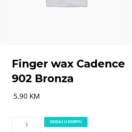
Finger wax Cadence
902 Bronza
5.90
KM
Finger
DODAJ U KORPU
wax