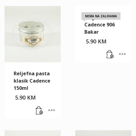
Finger wax
NEMA NA ZALIHAMA
Cadence 906
Bakar
5.90
KM
Reljefna pasta
klasik Cadence
150ml
5.90
KM