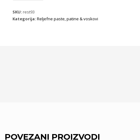
Cadence
902
SKU:
rest93
Bronza
Kategorija:
Reljefne paste, patine & voskovi
količina
POVEZANI PROIZVODI