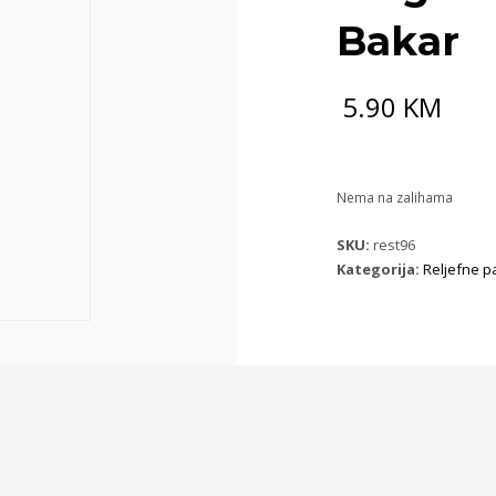
Bakar
5.90
KM
Nema na zalihama
SKU:
rest96
Kategorija:
Reljefne p