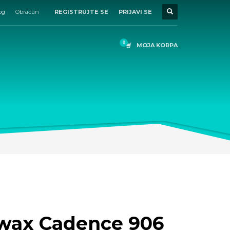
og
Obračun
REGISTRUJTE SE
PRIJAVI SE
MOJA KORPA
 wax Cadence 906