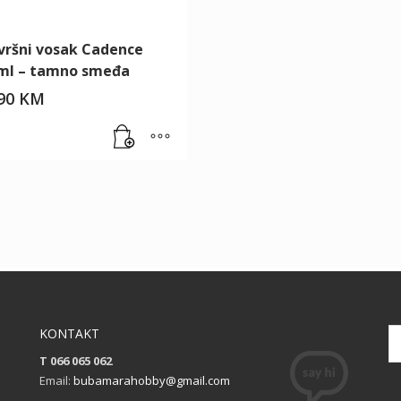
vršni vosak Cadence
ml – tamno smeđa
.90
KM
KONTAKT
T 066 065 062
Email:
bubamarahobby@gmail.com