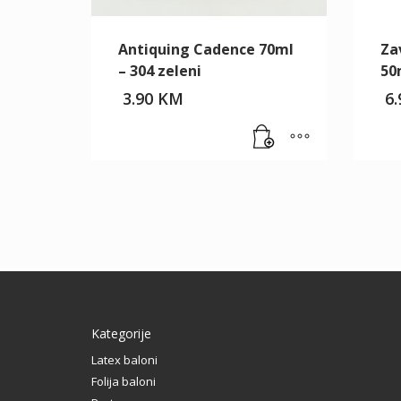
Antiquing Cadence 70ml
Za
– 304 zeleni
50
3.90
KM
6
Kategorije
Latex baloni
Folija baloni