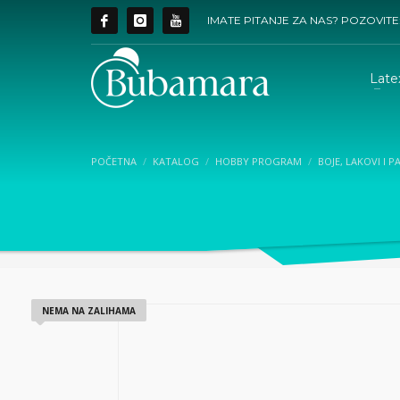
IMATE PITANJE ZA NAS? POZOVITE
Late
POČETNA
KATALOG
HOBBY PROGRAM
BOJE, LAKOVI I P
NEMA NA ZALIHAMA