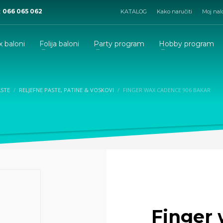
:
066 065 062
KATALOG
Kako naručiti
Moj nal
x baloni
Folija baloni
Party program
Hobby program
ASTE
RELJEFNE PASTE, PATINE & VOSKOVI
FINGER WAX CADENCE 906 BAKAR
Finger