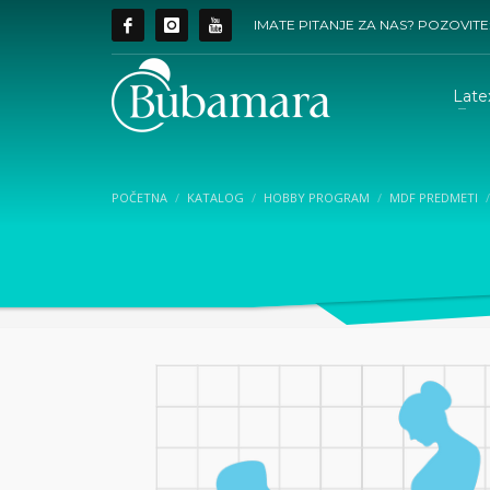
IMATE PITANJE ZA NAS? POZOVITE
Late
POČETNA
KATALOG
HOBBY PROGRAM
MDF PREDMETI