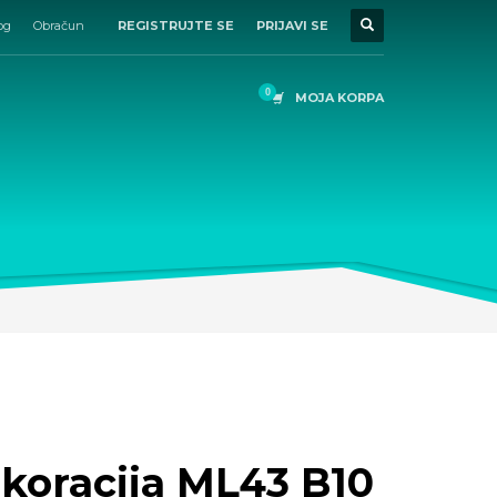
og
Obračun
REGISTRUJTE SE
PRIJAVI SE
MOJA KORPA
koracija ML43 B10