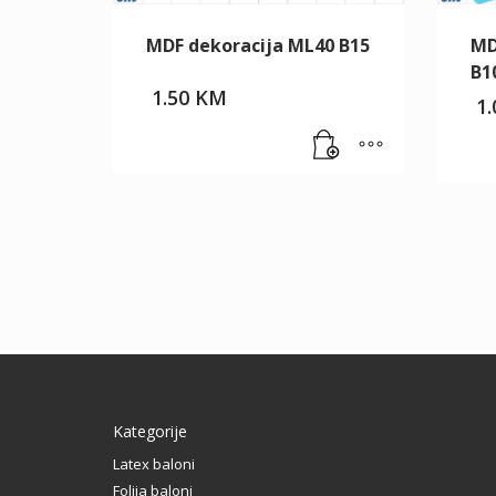
MDF dekoracija ML40 B15
MD
B1
1.50
KM
1
Kategorije
Latex baloni
Folija baloni