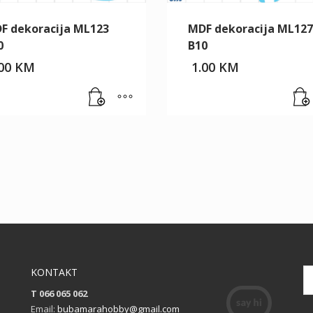
F dekoracija ML123
MDF dekoracija ML127
0
B10
.00
KM
1.00
KM
KONTAKT
T 066 065 062
Email:
bubamarahobby@gmail.com