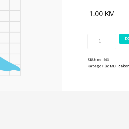
1.00
KM
MDF
D
dekoracija
ML43
B10
SKU:
mdd40
količina
Kategorija:
MDF dekor