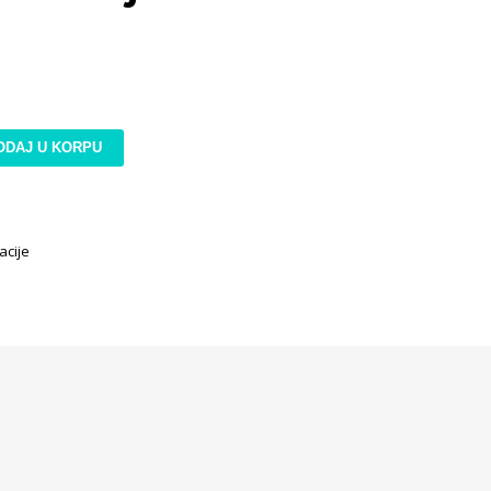
ODAJ U KORPU
acije