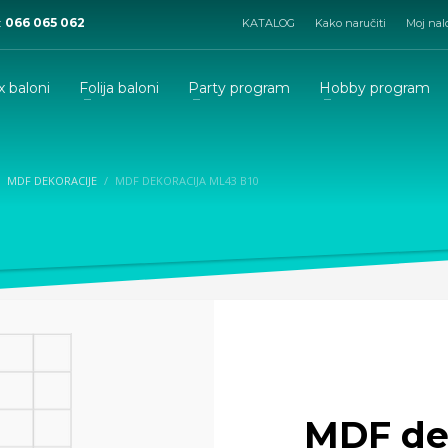
:
066 065 062
KATALOG
Kako naručiti
Moj nal
x baloni
Folija baloni
Party program
Hobby program
MDF DEKORACIJE
MDF DEKORACIJA ML43 B10
MDF de