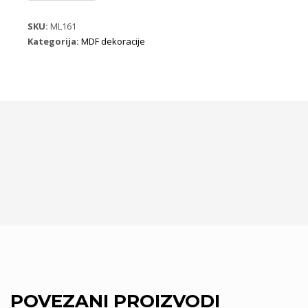
ML161
B10
SKU:
ML161
količina
Kategorija:
MDF dekoracije
POVEZANI PROIZVODI