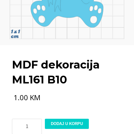
MDF dekoracija
ML161 B10
1.00
KM
MDF
DODAJ U KORPU
dekoracija