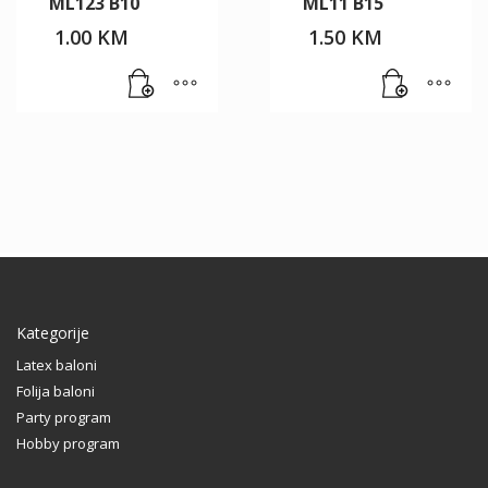
ML123 B10
ML11 B15
1.00
KM
1.50
KM
Kategorije
Latex baloni
Folija baloni
Party program
Hobby program