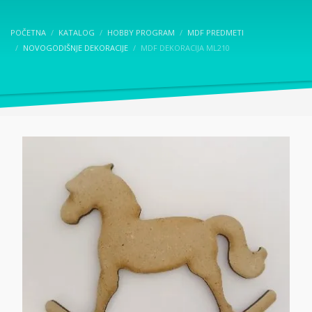
POČETNA
KATALOG
HOBBY PROGRAM
MDF PREDMETI
NOVOGODIŠNJE DEKORACIJE
MDF DEKORACIJA ML210