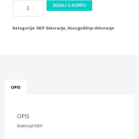
MDF
DODAJ U KORPU
dekoracija
ML210
količina
Kategorije:
MDF dekoracije
,
Novogodišnje dekoracije
OPIS
OPIS
Materijal MDF