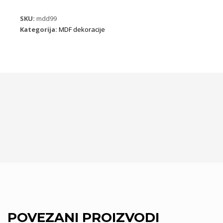
ML99
B10
SKU:
mdd99
količina
Kategorija:
MDF dekoracije
POVEZANI PROIZVODI