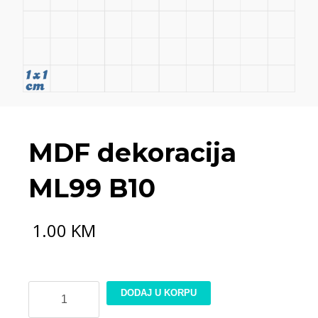
MDF dekoracija
ML99 B10
1.00
KM
MDF
DODAJ U KORPU
dekoracija