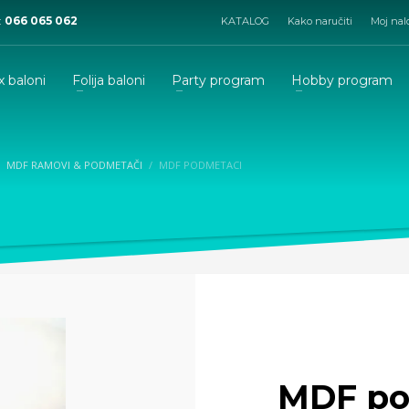
:
066 065 062
KATALOG
Kako naručiti
Moj nal
x baloni
Folija baloni
Party program
Hobby program
MDF RAMOVI & PODMETAČI
MDF PODMETACI
MDF po