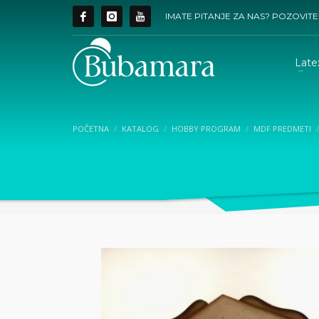
IMATE PITANJE ZA NAS? POZOVITE
Late
POČETNA
KATALOG
HOBBY PROGRAM
MDF PREDMETI