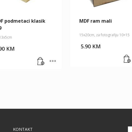
F podmetaci klasik
MDF ram mali
9
15x20cm, za fotografiju 10×15
13x5cm
5.90
KM
.90
KM
KONTAKT