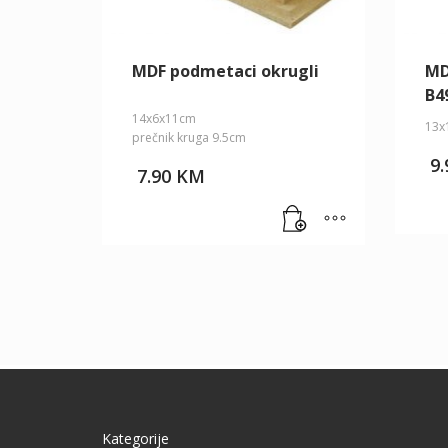
MDF podmetaci okrugli
MD
B4
14x6x11cm
13x
prečnik kruga 9.5cm
9
7.90
KM
Kategorije