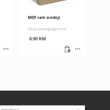
MDF ram srednji
25×20, za fotografiju 13×18
6.90
KM