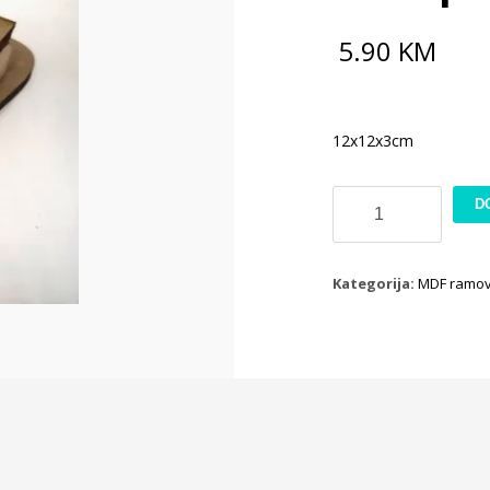
5.90
KM
12x12x3cm
MDF
D
podmetaci
količina
Kategorija:
MDF ramov