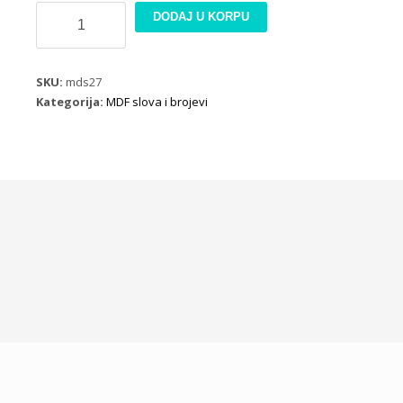
MDF
DODAJ U KORPU
dekoracija
slovo
Q
SKU:
mds27
količina
Kategorija:
MDF slova i brojevi