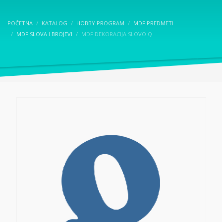
POČETNA
KATALOG
HOBBY PROGRAM
MDF PREDMETI
MDF SLOVA I BROJEVI
MDF DEKORACIJA SLOVO Q