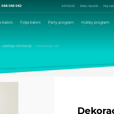
:
066 065 062
KATALOG
Kako naručiti
Moj nal
x baloni
Folija baloni
Party program
Hobby program
USKRŠNJE DEKORACIJE
DEKORACIJA US21
Dekorac