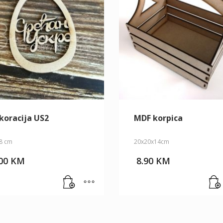
koracija US2
MDF korpica
8 cm
20x20x14cm
.00
KM
8.90
KM