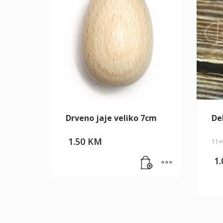
Drveno jaje veliko 7cm
De
1.50
KM
11×
1