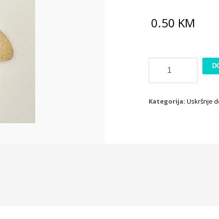
0.50
KM
Dekoracija
D
US21
količina
Kategorija:
Uskršnje d