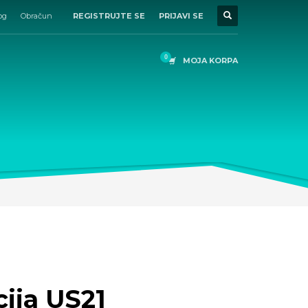
og
Obračun
REGISTRUJTE SE
PRIJAVI SE
MOJA KORPA
ija US21