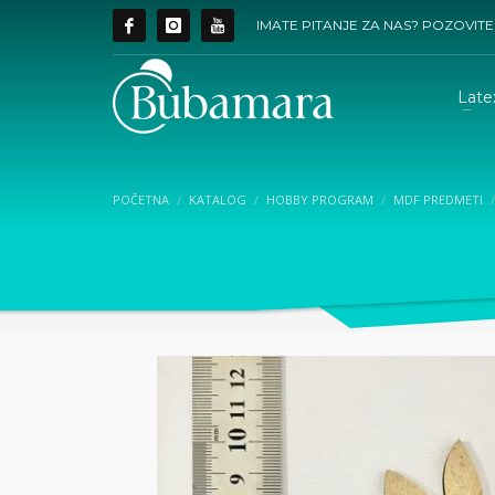
IMATE PITANJE ZA NAS? POZOVITE
Late
POČETNA
KATALOG
HOBBY PROGRAM
MDF PREDMETI