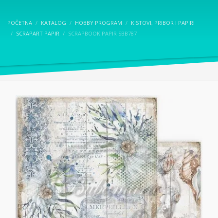
POČETNA
KATALOG
HOBBY PROGRAM
KISTOVI, PRIBOR I PAPIRI
SCRAPART PAPIR
SCRAPBOOK PAPIR SBB787