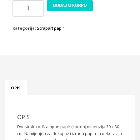
Scrapbook
DODAJ U KORPU
papir
SBB787
količina
Kategorija:
Scrapart papir
OPIS
OPIS
Dvostruko odštampan papir (karton) dimenzija 30 x 30
cm. Namijenjen za dekupaž i izradu papirnih dekoracija