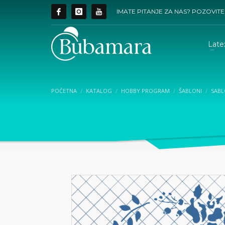
IMATE PITANJE ZA NAS? POZOVITE
Late
POČETNA
KATALOG
HOBBY PROGRAM
ŠABLONI
SABL