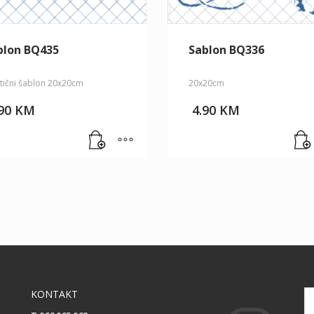
blon BQ435
Sablon BQ336
stični šablon 20x20cm
20x20cm
.90
KM
4.90
KM
KONTAKT