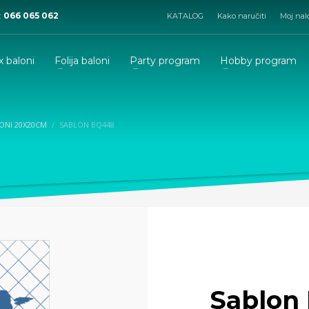
:
066 065 062
KATALOG
Kako naručiti
Moj nal
x baloni
Folija baloni
Party program
Hobby program
ONI 20X20CM
SABLON BQ448
Sablon