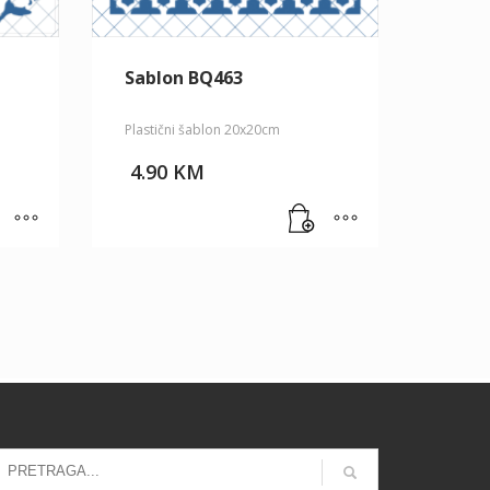
Sablon BQ463
Plastični šablon 20x20cm
4.90
KM