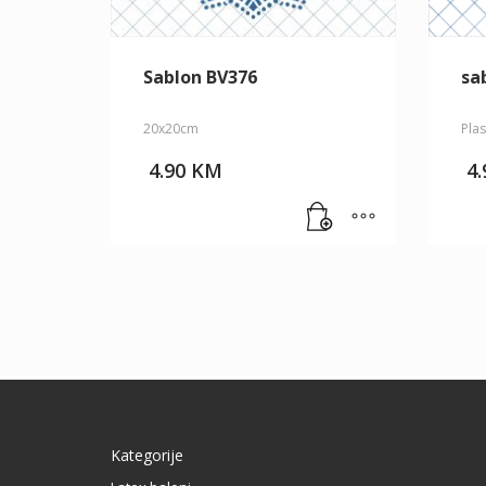
Sablon BV376
sa
20x20cm
Pla
4.90
KM
4
Kategorije