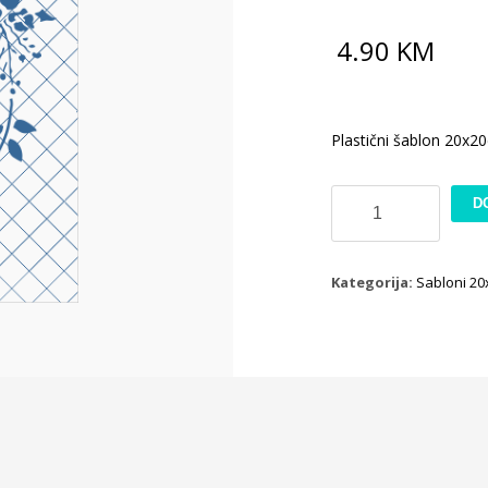
4.90
KM
Plastični šablon 20x2
Sablon
D
BQ448
količina
Kategorija:
Sabloni 2