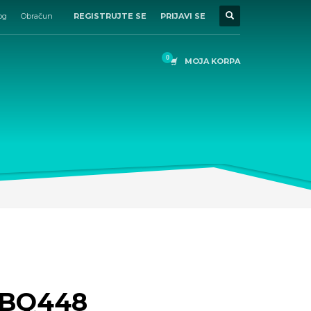
og
Obračun
REGISTRUJTE SE
PRIJAVI SE
MOJA KORPA
 BQ448