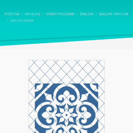
POČETNA
KATALOG
HOBBY PROGRAM
ŠABLONI
SABLONI 10X15 CM
SABLON BM408