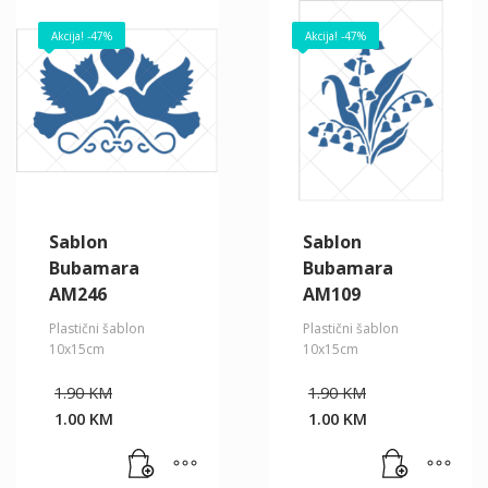
Akcija! -47%
Akcija! -47%
Sablon
Sablon
Bubamara
Bubamara
AM246
AM109
Plastični šablon
Plastični šablon
10x15cm
10x15cm
Original
Original
1.90
KM
1.90
KM
price
price
1.00
KM
1.00
KM
was:
was:
Current
Current
1.90 KM.
1.90 KM.
price
price
is:
is: