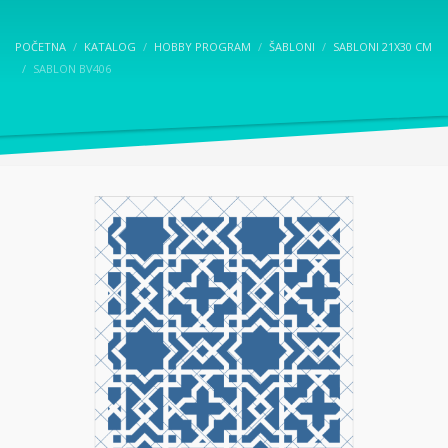
POČETNA
KATALOG
HOBBY PROGRAM
ŠABLONI
SABLONI 21X30 CM
SABLON BV406