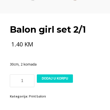
Balon girl set 2/1
1.40
KM
30cm, 2 komada
Balon
DODAJ U KORPU
girl
set
2/1
Kategorija:
Print baloni
količina