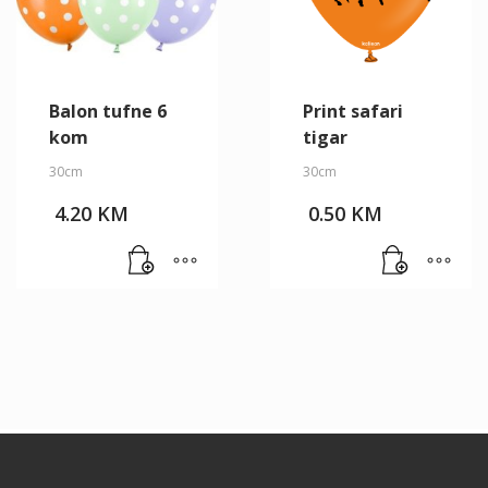
Balon tufne 6
Print safari
kom
tigar
30cm
30cm
4.20
KM
0.50
KM