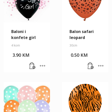
Baloni i
Balon safari
konfete girl
leopard
4 kom
30cm
3.90
KM
0.50
KM