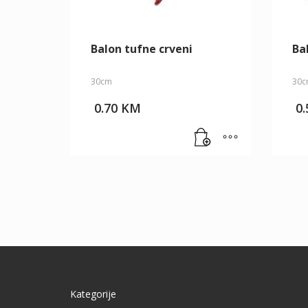
Balon tufne crveni
Ba
30cm
30c
0.70
KM
0
Kategorije