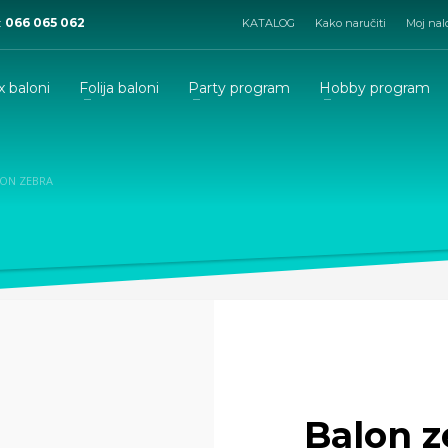
:
066 065 062
KATALOG
Kako naručiti
Moj nal
x baloni
Folija baloni
Party program
Hobby program
ON ZEBRA
Balon z