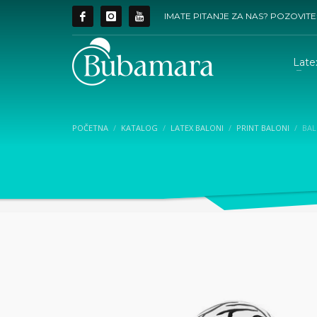
IMATE PITANJE ZA NAS? POZOVITE
Late
POČETNA
KATALOG
LATEX BALONI
PRINT BALONI
BAL