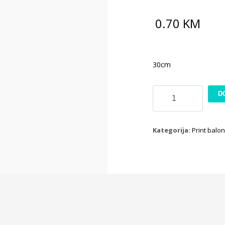
0.70
KM
30cm
Balon
D
zebra
količina
Kategorija:
Print balon