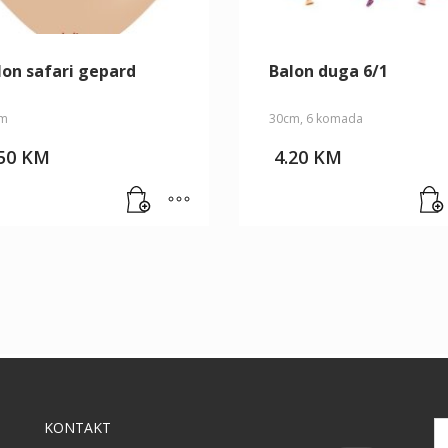
lon safari gepard
Balon duga 6/1
m
30cm, 6 komada
.50
KM
4.20
KM
KONTAKT