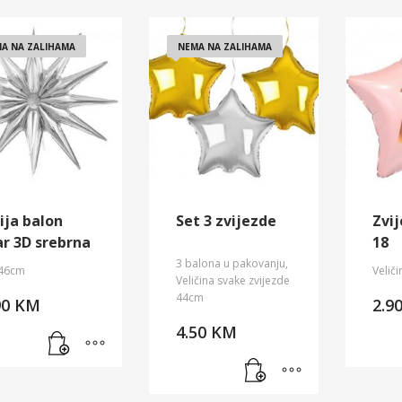
A NA ZALIHAMA
NEMA NA ZALIHAMA
ija balon
Set 3 zvijezde
Zvi
ar 3D srebrna
18
3 balona u pakovanju,
46cm
Velič
Veličina svake zvijezde
44cm
90
KM
2.9
4.50
KM