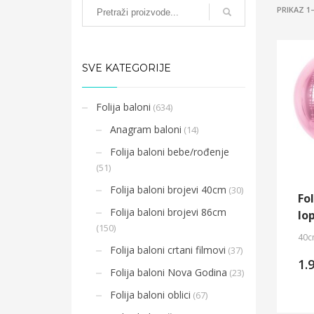
PRIKAZ 1
SVE KATEGORIJE
Folija baloni
(634)
Anagram baloni
(14)
Folija baloni bebe/rođenje
(51)
Folija baloni brojevi 40cm
(30)
Fol
Folija baloni brojevi 86cm
lo
(150)
40c
Folija baloni crtani filmovi
(37)
1.
Folija baloni Nova Godina
(23)
Folija baloni oblici
(67)