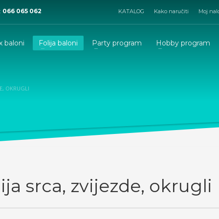
:
066 065 062
KATALOG
Kako naručiti
Moj nal
x baloni
Folija baloni
Party program
Hobby program
DE, OKRUGLI
ija srca, zvijezde, okrugli