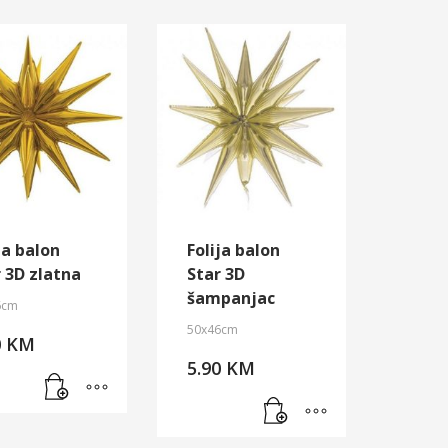
ja balon
Folija balon
 3D zlatna
Star 3D
šampanjac
6cm
50x46cm
0
KM
5.90
KM