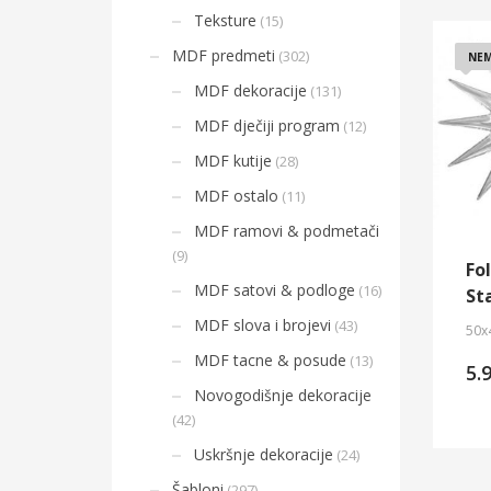
Teksture
(15)
MDF predmeti
(302)
NEM
MDF dekoracije
(131)
MDF dječiji program
(12)
MDF kutije
(28)
MDF ostalo
(11)
MDF ramovi & podmetači
(9)
Fol
MDF satovi & podloge
(16)
St
MDF slova i brojevi
(43)
50x
MDF tacne & posude
(13)
5.
Novogodišnje dekoracije
(42)
Uskršnje dekoracije
(24)
Šabloni
(297)