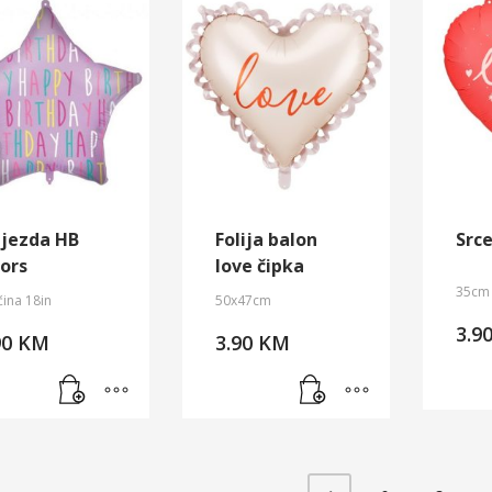
ijezda HB
Folija balon
Srce
lors
love čipka
35cm
čina 18in
50x47cm
3.9
90
KM
3.90
KM