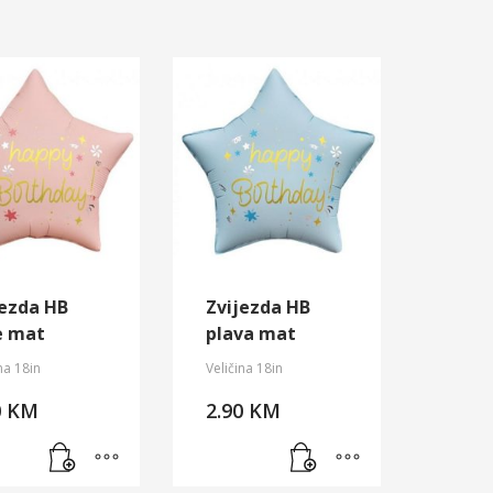
jezda HB
Zvijezda HB
e mat
plava mat
na 18in
Veličina 18in
0
KM
2.90
KM