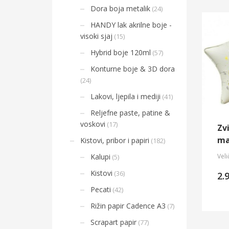
Dora boja metalik
(24)
HANDY lak akrilne boje -
visoki sjaj
(15)
Hybrid boje 120ml
(57)
Konturne boje & 3D dora
(24)
Lakovi, ljepila i mediji
(41)
Reljefne paste, patine &
voskovi
(17)
Zv
ma
Kistovi, pribor i papiri
(182)
Kalupi
Veli
(5)
Kistovi
(36)
2.
Pecati
(42)
Rižin papir Cadence A3
(7)
Scrapart papir
(77)