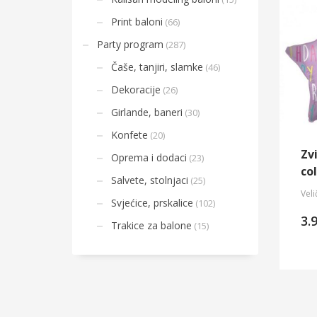
Print baloni
(66)
Party program
(287)
Čaše, tanjiri, slamke
(46)
Dekoracije
(26)
Girlande, baneri
(30)
Konfete
(20)
Zv
Oprema i dodaci
(23)
co
Salvete, stolnjaci
(25)
Veli
Svjećice, prskalice
(102)
3.
Trakice za balone
(15)