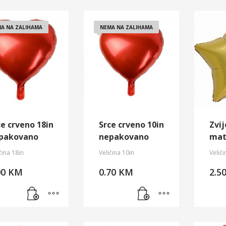
A NA ZALIHAMA
NEMA NA ZALIHAMA
ce crveno 18in
Srce crveno 10in
Zvi
pakovano
nepakovano
ma
čina 18in
Veličina 10in
Velič
00
KM
0.70
KM
2.5