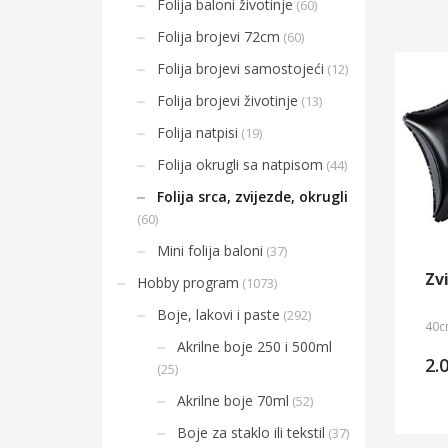
Folija baloni životinje
(60)
Folija brojevi 72cm
(60)
Folija brojevi samostojeći
(12)
Folija brojevi životinje
(13)
Folija natpisi
(19)
Folija okrugli sa natpisom
(44)
Folija srca, zvijezde, okrugli
(60)
Mini folija baloni
(37)
Zv
Hobby program
(1073)
Boje, lakovi i paste
(292)
40c
Akrilne boje 250 i 500ml
2.
(25)
Akrilne boje 70ml
(52)
Boje za staklo ili tekstil
(37)