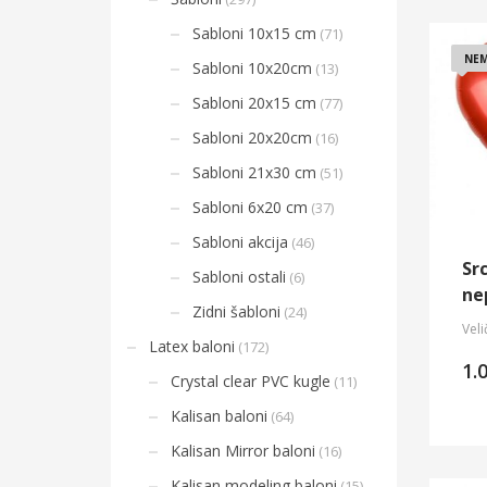
Sabloni 10x15 cm
(71)
NEM
Sabloni 10x20cm
(13)
Sabloni 20x15 cm
(77)
Sabloni 20x20cm
(16)
Sabloni 21x30 cm
(51)
Sabloni 6x20 cm
(37)
Sabloni akcija
(46)
Sr
Sabloni ostali
(6)
ne
Zidni šabloni
(24)
Veli
Latex baloni
(172)
1.
Crystal clear PVC kugle
(11)
Kalisan baloni
(64)
Kalisan Mirror baloni
(16)
Kalisan modeling baloni
(15)