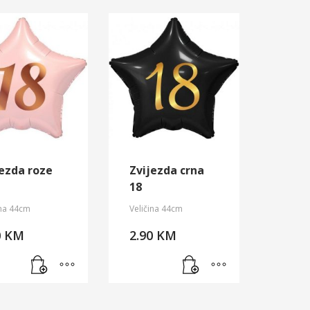
jezda roze
Zvijezda crna
18
ina 44cm
Veličina 44cm
0
KM
2.90
KM