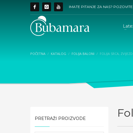
IMATE PITANJE ZA NAS? POZOVITE
Late
POČETNA
KATALOG
FOLIJA BALONI
FOLIJA SRCA, ZVIJEZ
Fol
PRETRAŽI PROIZVODE