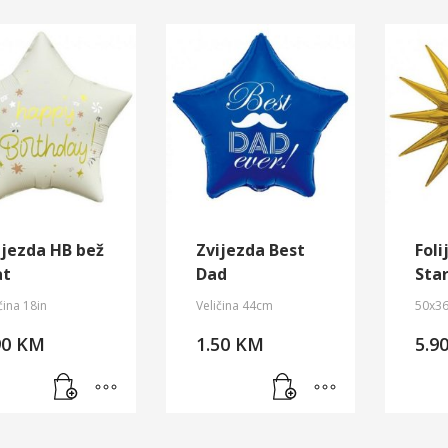
ijezda HB bež
Zvijezda Best
Foli
t
Dad
Star
čina 18in
Veličina 44cm
50x3
90
KM
1.50
KM
5.9