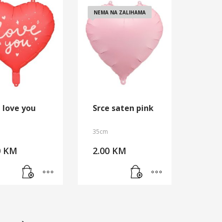
NEMA NA ZALIHAMA
 love you
Srce saten pink
35cm
0
KM
2.00
KM