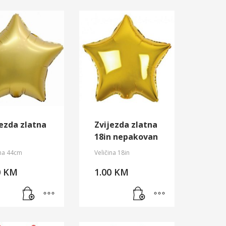
jezda zlatna
Zvijezda zlatna
t
18in nepakovan
ina 44cm
Veličina 18in
0
KM
1.00
KM