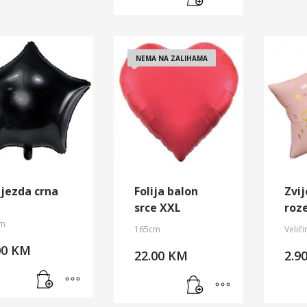
NEMA NA ZALIHAMA
ijezda crna
Folija balon
Zvi
srce XXL
roz
m
165cm
Veliči
00
KM
22.00
KM
2.9