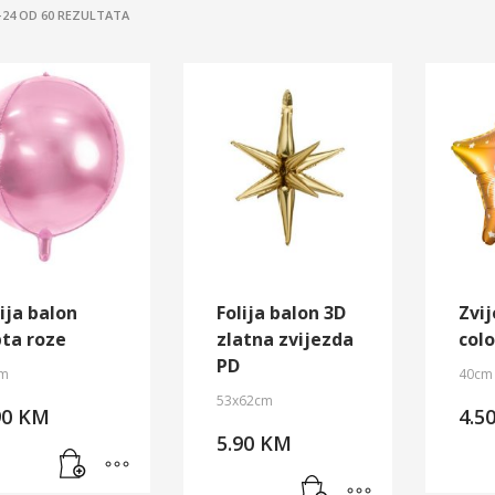
SORTED
–24 OD 60 REZULTATA
BY
LATEST
ija balon
Folija balon 3D
Zvi
pta roze
zlatna zvijezda
colo
PD
m
40cm
53x62cm
90
KM
4.5
5.90
KM