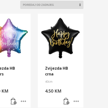
jezda HB
Zvijezda HB
rs
crna
40cm
0
KM
4.50
KM