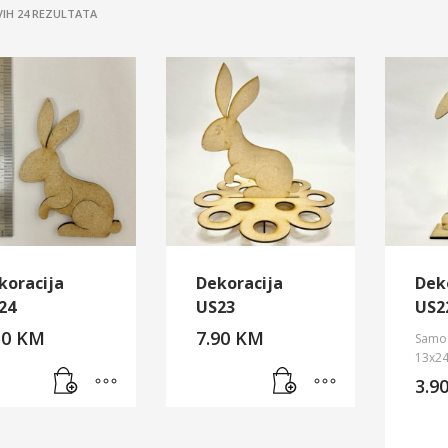
SORTED
VIH 24 REZULTATA
BY
LATEST
koracija
Dekoracija
Dek
24
US23
US2
50
KM
7.90
KM
Samos
13x2
3.9