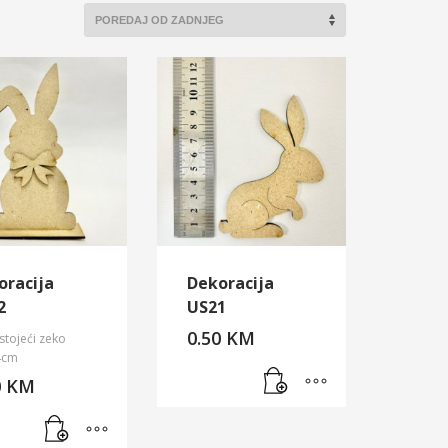
oracija
Dekoracija
2
US21
0.50
KM
tojeći zeko
4cm
0
KM