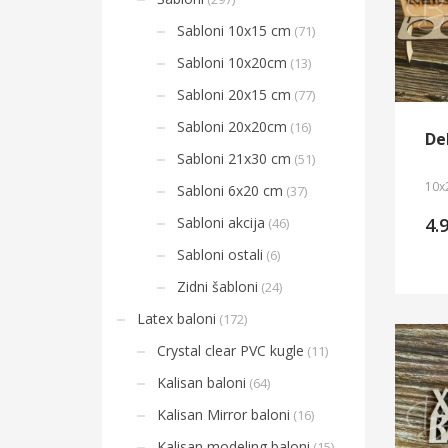
Sabloni 10x15 cm
(71)
Sabloni 10x20cm
(13)
Sabloni 20x15 cm
(77)
Sabloni 20x20cm
(16)
De
Sabloni 21x30 cm
(51)
10x
Sabloni 6x20 cm
(37)
4.
Sabloni akcija
(46)
Sabloni ostali
(6)
Zidni šabloni
(24)
Latex baloni
(172)
Crystal clear PVC kugle
(11)
Kalisan baloni
(64)
Kalisan Mirror baloni
(16)
Kalisan modeling baloni
(15)