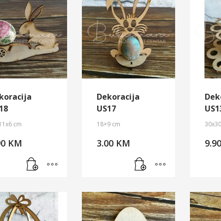
koracija
Dekoracija
Dek
18
US17
US1
11x6 cm
18×9 cm
30x3
90
KM
3.00
KM
9.9