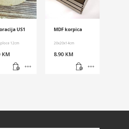
oracija US1
MDF korpica
a ploce 12cm
20x20x14cm
0
KM
8.90
KM