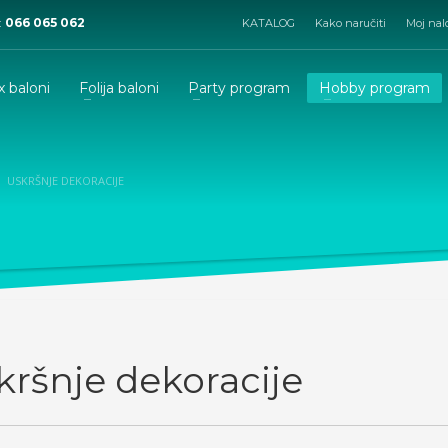
:
066 065 062
KATALOG
Kako naručiti
Moj nal
x baloni
Folija baloni
Party program
Hobby program
USKRŠNJE DEKORACIJE
kršnje dekoracije