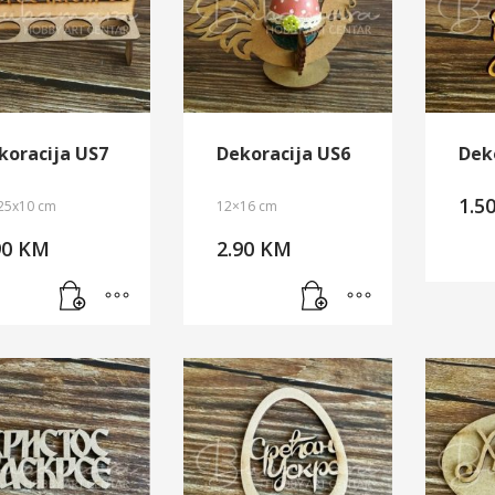
koracija US7
Dekoracija US6
Dek
1.5
25x10 cm
12×16 cm
90
KM
2.90
KM