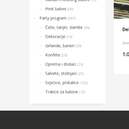
Print baloni
(66)
Party program
(287)
Čaše, tanjiri, slamke
(46)
De
Dekoracije
(26)
Siri
Girlande, baneri
(30)
1.
Konfete
(20)
Oprema i dodaci
(23)
Salvete, stolnjaci
(25)
Svjećice, prskalice
(102)
Trakice za balone
(15)