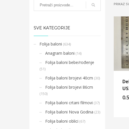
PRIKAZ S
SVE KATEGORIJE
Folija baloni
(634)
Anagram baloni
(14)
Folija baloni bebe/rođenje
(51)
Folija baloni brojevi 40cm
(30)
De
Folija baloni brojevi 86cm
US
(150)
0.
Folija baloni crtani filmovi
(37)
Folija baloni Nova Godina
(23)
Folija baloni oblici
(67)