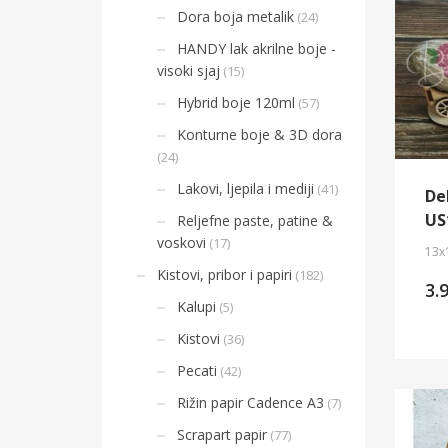
Dora boja metalik
(24)
HANDY lak akrilne boje -
visoki sjaj
(15)
Hybrid boje 120ml
(57)
Konturne boje & 3D dora
(24)
Lakovi, ljepila i mediji
(41)
De
US
Reljefne paste, patine &
voskovi
(17)
13x
Kistovi, pribor i papiri
(182)
3.
Kalupi
(5)
Kistovi
(36)
Pecati
(42)
Rižin papir Cadence A3
(7)
Scrapart papir
(77)