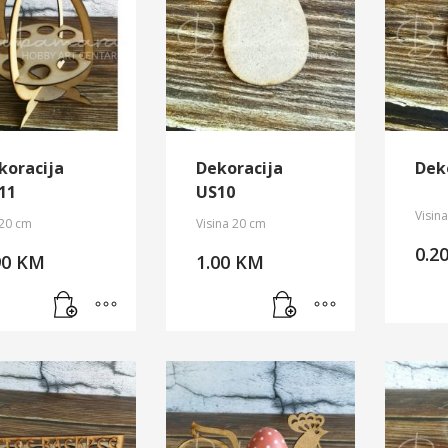
koracija
Dekoracija
Dek
11
US10
Visin
20 cm
Visina 20 cm
0.2
90
KM
1.00
KM