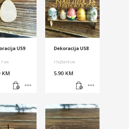
oracija US9
Dekoracija US8
a 7 cm
17x25x10 cm
0
KM
5.90
KM