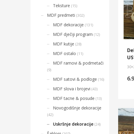
Teksture
(15)
MDF predmeti
(302)
MDF dekoracije
(131)
MDF dječiji program
(12)
MDF kutije
(28)
De
MDF ostalo
(11)
US
MDF ramovi & podmetači
30×
(9)
6.
MDF satovi & podloge
(16)
MDF slova i brojevi
(43)
MDF tacne & posude
(13)
Novogodišnje dekoracije
(42)
Uskršnje dekoracije
(24)
Šabloni
(297)