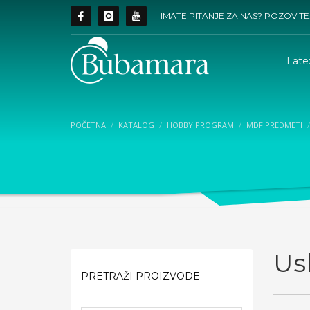
IMATE PITANJE ZA NAS? POZOVITE
Late
POČETNA
KATALOG
HOBBY PROGRAM
MDF PREDMETI
Us
PRETRAŽI PROIZVODE