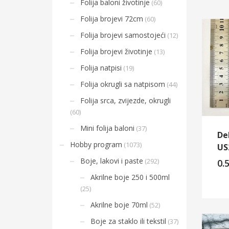
Folija baloni životinje
(60)
Folija brojevi 72cm
(60)
Folija brojevi samostojeći
(12)
Folija brojevi životinje
(13)
Folija natpisi
(19)
Folija okrugli sa natpisom
(44)
Folija srca, zvijezde, okrugli
(60)
Mini folija baloni
(37)
De
Hobby program
(1073)
US
Boje, lakovi i paste
(292)
0.
Akrilne boje 250 i 500ml
(25)
Akrilne boje 70ml
(52)
Boje za staklo ili tekstil
(37)