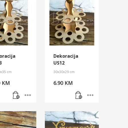
oracija
Dekoracija
3
US12
0x35 cm
30x30x29 cm
0
KM
6.90
KM