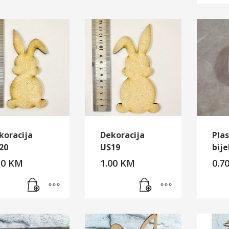
koracija
Dekoracija
Plas
20
US19
bij
50
KM
1.00
KM
0.7