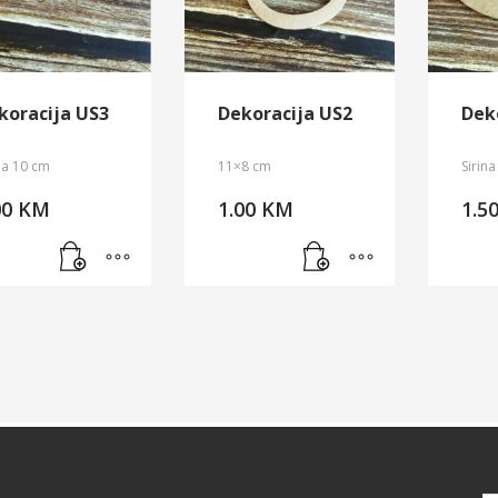
koracija US3
Dekoracija US2
Dek
na 10 cm
11×8 cm
Sirin
00
KM
1.00
KM
1.5