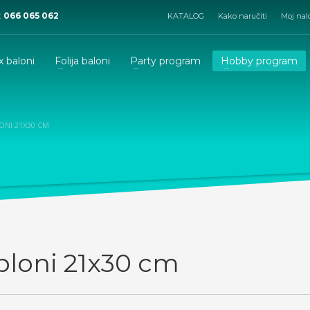
:
066 065 062
KATALOG
Kako naručiti
Moj nal
x baloni
Folija baloni
Party program
Hobby program
ONI 21X30 CM
bloni 21x30 cm