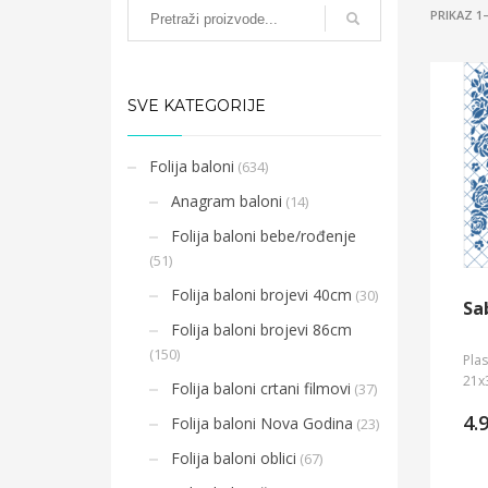
PRIKAZ 1
SVE KATEGORIJE
Folija baloni
(634)
Anagram baloni
(14)
Folija baloni bebe/rođenje
(51)
Folija baloni brojevi 40cm
(30)
Sa
Folija baloni brojevi 86cm
(150)
Plas
21x
Folija baloni crtani filmovi
(37)
4.
Folija baloni Nova Godina
(23)
Folija baloni oblici
(67)