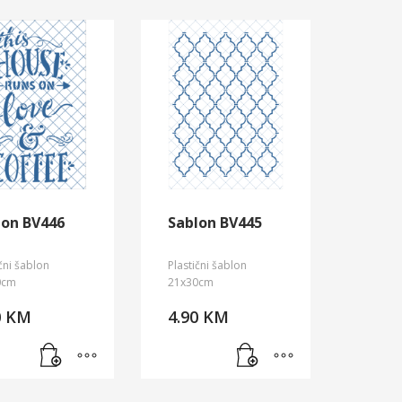
lon BV446
Sablon BV445
ični šablon
Plastični šablon
0cm
21x30cm
0
KM
4.90
KM