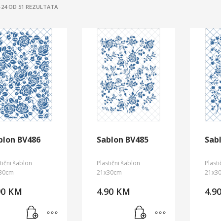
SORTED
–24 OD 51 REZULTATA
BY
LATEST
blon BV486
Sablon BV485
Sab
tični šablon
Plastični šablon
Plast
30cm
21x30cm
21x3
90
KM
4.90
KM
4.9