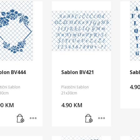
blon BV444
Sablon BV421
Sab
4.9
tični šablon
Plastični šablon
30cm
21x30cm
90
KM
4.90
KM