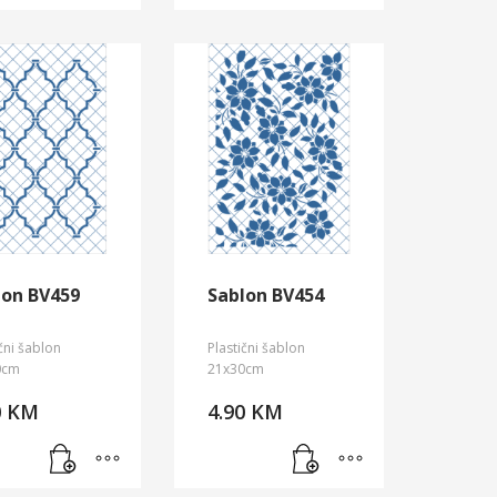
lon BV459
Sablon BV454
ični šablon
Plastični šablon
0cm
21x30cm
0
KM
4.90
KM