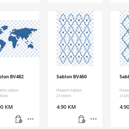
blon BV482
Sablon BV460
Sab
tični šablon
Plastični šablon
Plast
30cm
21x30cm
21x3
90
KM
4.90
KM
4.9