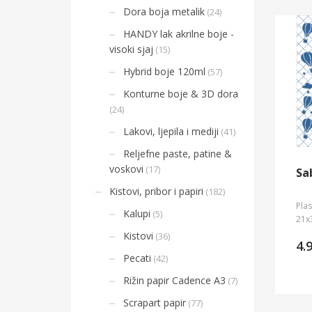
Dora boja metalik
(24)
HANDY lak akrilne boje -
visoki sjaj
(15)
Hybrid boje 120ml
(57)
Konturne boje & 3D dora
(24)
Lakovi, ljepila i mediji
(41)
Reljefne paste, patine &
voskovi
(17)
Sa
Kistovi, pribor i papiri
(182)
Plas
Kalupi
(5)
21x
Kistovi
(36)
4.
Pecati
(42)
Rižin papir Cadence A3
(7)
Scrapart papir
(77)