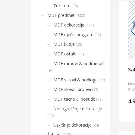
Teksture
(15)
MDF predmeti
(302)
MDF dekoracije
(131)
MDF dječiji program
(12)
MDF kutije
(28)
MDF ostalo
(11)
MDF ramovi & podmetači
Sa
(9)
MDF satovi & podloge
(16)
Plas
MDF slova i brojevi
(43)
21x
MDF tacne & posude
(13)
4.
Novogodišnje dekoracije
(42)
Uskršnje dekoracije
(24)
Šabloni
(297)