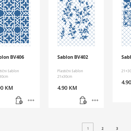
blon BV406
Sablon BV402
Sab
tični šablon
Plastični šablon
21×3
30cm
21x30cm
4.9
90
KM
4.90
KM
2
3
1