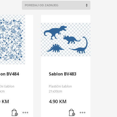
lon BV484
Sablon BV483
ični šablon
Plastični šablon
0cm
21x30cm
0
KM
4.90
KM