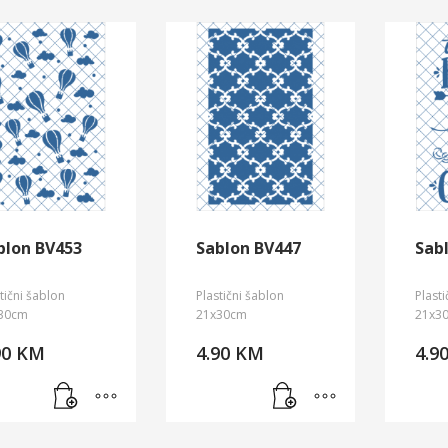
blon BV453
Sablon BV447
Sab
tični šablon
Plastični šablon
Plast
30cm
21x30cm
21x3
90
KM
4.90
KM
4.9