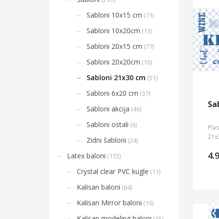
Sabloni 10x15 cm
(71)
Sabloni 10x20cm
(13)
Sabloni 20x15 cm
(77)
Sabloni 20x20cm
(16)
Sabloni 21x30 cm
(51)
Sabloni 6x20 cm
(37)
Sa
Sabloni akcija
(46)
Sabloni ostali
(6)
Plas
21x
Zidni šabloni
(24)
4.
Latex baloni
(172)
Crystal clear PVC kugle
(11)
Kalisan baloni
(64)
Kalisan Mirror baloni
(16)
Kalisan modeling baloni
(15)