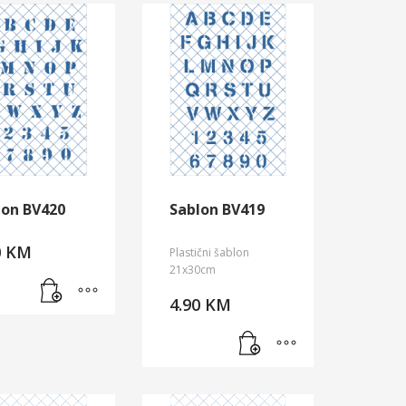
lon BV420
Sablon BV419
0
KM
Plastični šablon
21x30cm
4.90
KM