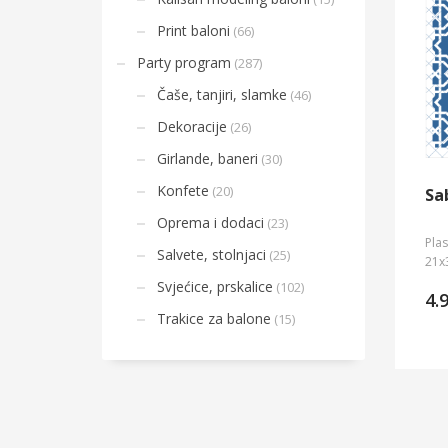
Print baloni
(66)
Party program
(287)
Čaše, tanjiri, slamke
(46)
Dekoracije
(26)
Girlande, baneri
(30)
Konfete
(20)
Sa
Oprema i dodaci
(23)
Plas
Salvete, stolnjaci
(25)
21x
Svjećice, prskalice
(102)
4.
Trakice za balone
(15)