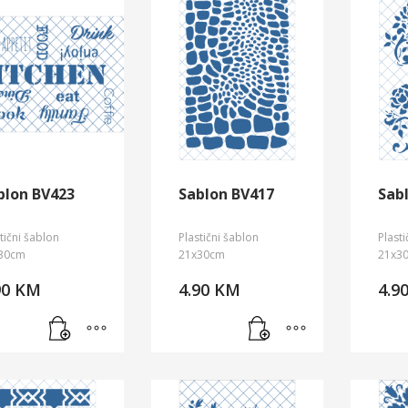
blon BV423
Sablon BV417
Sab
tični šablon
Plastični šablon
Plast
30cm
21x30cm
21x3
90
KM
4.90
KM
4.9