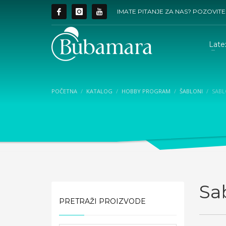
IMATE PITANJE ZA NAS? POZOVITE
Late
POČETNA
KATALOG
HOBBY PROGRAM
ŠABLONI
SABL
Sa
PRETRAŽI PROIZVODE