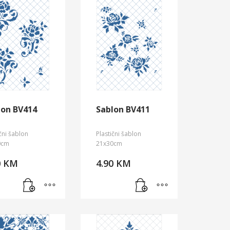
lon BV414
Sablon BV411
ični šablon
Plastični šablon
0cm
21x30cm
0
KM
4.90
KM