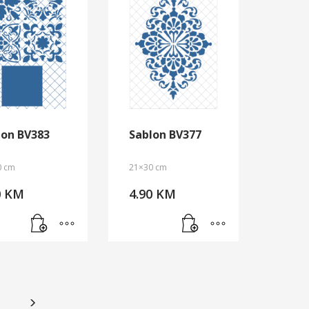
lon BV383
Sablon BV377
0 cm
21×30 cm
0
KM
4.90
KM