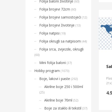
Folija baloni životinje
(60)
Folija brojevi 72cm
(60)
Folija brojevi samostojeći
(12)
Folija brojevi životinje
(13)
Folija natpisi
(19)
Folija okrugli sa natpisom
(44)
Folija srca, zvijezde, okrugli
(60)
Mini folija baloni
(37)
Sa
Hobby program
(1073)
Plas
Boje, lakovi i paste
(292)
21x
Akrilne boje 250 i 500ml
4.
(25)
Akrilne boje 70ml
(52)
Boje za staklo ili tekstil
(37)