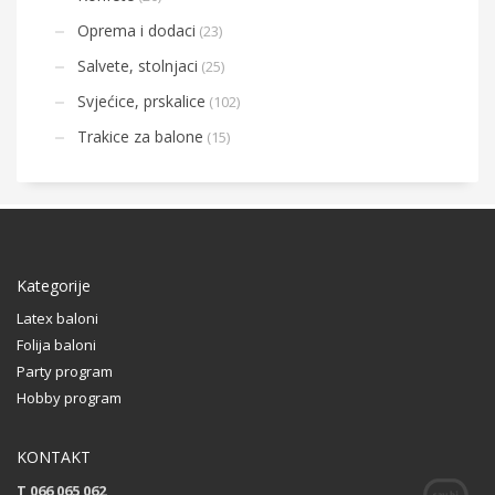
Oprema i dodaci
(23)
Salvete, stolnjaci
(25)
Svjećice, prskalice
(102)
Trakice za balone
(15)
Kategorije
Latex baloni
Folija baloni
Party program
Hobby program
KONTAKT
T 066 065 062