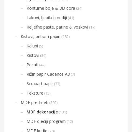
Konturne boje & 3D dora
(24)
Lakovi, ljepila i mediji
(41)
Reljefne paste, patine & voskovi
(17)
Kistovi, pribor i papiri
(182)
Kalupi
(5)
Kistovi
(36)
Pecati
(42)
Rižin papir Cadence A3
(7)
Scrapart papir
(77)
Teksture
(15)
MDF predmeti
(302)
MDF dekoracije
(131)
MDF dječiji program
(12)
MDF kutije
(28)