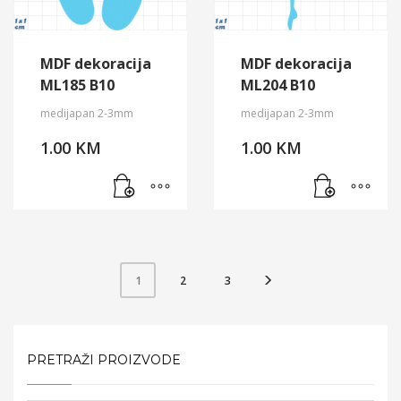
MDF dekoracija
MDF dekoracija
ML185 B10
ML204 B10
medijapan 2-3mm
medijapan 2-3mm
1.00
KM
1.00
KM
2
3
1
PRETRAŽI PROIZVODE