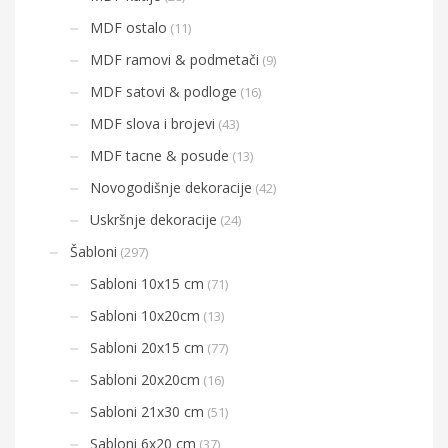
MDF ostalo
(11)
MDF ramovi & podmetači
(9)
MDF satovi & podloge
(16)
MDF slova i brojevi
(43)
MDF tacne & posude
(13)
Novogodišnje dekoracije
(42)
Uskršnje dekoracije
(24)
Šabloni
(297)
Sabloni 10x15 cm
(71)
Sabloni 10x20cm
(13)
Sabloni 20x15 cm
(77)
Sabloni 20x20cm
(16)
Sabloni 21x30 cm
(51)
Sabloni 6x20 cm
(37)