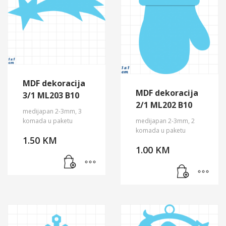
MDF dekoracija
MDF dekoracija
3/1 ML203 B10
2/1 ML202 B10
medijapan 2-3mm, 3
komada u paketu
medijapan 2-3mm, 2
komada u paketu
1.50
KM
1.00
KM