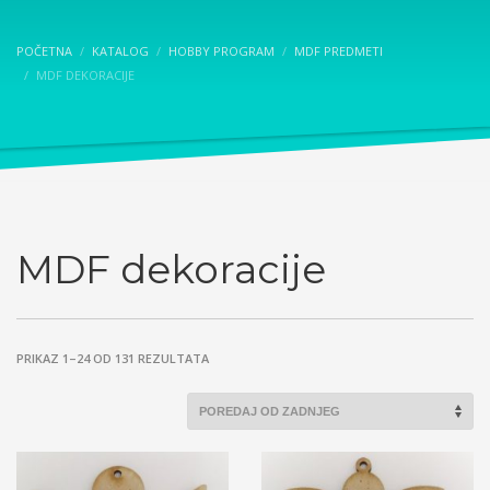
POČETNA
KATALOG
HOBBY PROGRAM
MDF PREDMETI
MDF DEKORACIJE
MDF dekoracije
SORTED
PRIKAZ 1–24 OD 131 REZULTATA
BY
LATEST