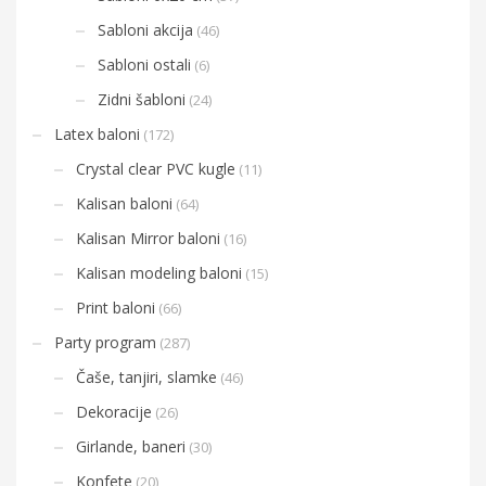
Sabloni akcija
(46)
Sabloni ostali
(6)
Zidni šabloni
(24)
Latex baloni
(172)
Crystal clear PVC kugle
(11)
Kalisan baloni
(64)
Kalisan Mirror baloni
(16)
Kalisan modeling baloni
(15)
Print baloni
(66)
Party program
(287)
Čaše, tanjiri, slamke
(46)
Dekoracije
(26)
Girlande, baneri
(30)
Konfete
(20)