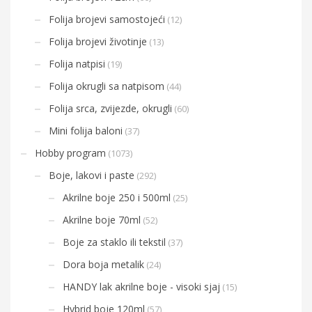
Folija brojevi samostojeći
(12)
Folija brojevi životinje
(13)
Folija natpisi
(19)
Folija okrugli sa natpisom
(44)
Folija srca, zvijezde, okrugli
(60)
Mini folija baloni
(37)
Hobby program
(1073)
Boje, lakovi i paste
(292)
Akrilne boje 250 i 500ml
(25)
Akrilne boje 70ml
(52)
Boje za staklo ili tekstil
(37)
Dora boja metalik
(24)
HANDY lak akrilne boje - visoki sjaj
(15)
Hybrid boje 120ml
(57)