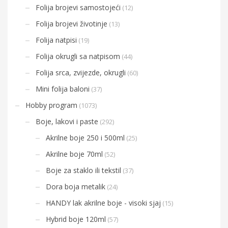
Folija brojevi samostojeći
(12)
Folija brojevi životinje
(13)
Folija natpisi
(19)
Folija okrugli sa natpisom
(44)
Folija srca, zvijezde, okrugli
(60)
Mini folija baloni
(37)
Hobby program
(1073)
Boje, lakovi i paste
(292)
Akrilne boje 250 i 500ml
(25)
Akrilne boje 70ml
(52)
Boje za staklo ili tekstil
(37)
Dora boja metalik
(24)
HANDY lak akrilne boje - visoki sjaj
(15)
Hybrid boje 120ml
(57)