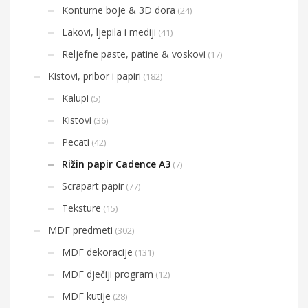
Konturne boje & 3D dora
(24)
Lakovi, ljepila i mediji
(41)
Reljefne paste, patine & voskovi
(17)
Kistovi, pribor i papiri
(182)
Kalupi
(5)
Kistovi
(36)
Pecati
(42)
Rižin papir Cadence A3
(7)
Scrapart papir
(77)
Teksture
(15)
MDF predmeti
(302)
MDF dekoracije
(131)
MDF dječiji program
(12)
MDF kutije
(28)