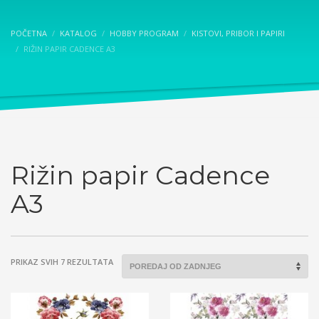
POČETNA
KATALOG
HOBBY PROGRAM
KISTOVI, PRIBOR I PAPIRI
RIŽIN PAPIR CADENCE A3
Rižin papir Cadence
A3
SORTED
PRIKAZ SVIH 7 REZULTATA
BY
LATEST