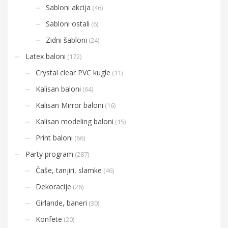
Sabloni akcija
(46)
Sabloni ostali
(6)
Zidni šabloni
(24)
Latex baloni
(172)
Crystal clear PVC kugle
(11)
Kalisan baloni
(64)
Kalisan Mirror baloni
(16)
Kalisan modeling baloni
(15)
Print baloni
(66)
Party program
(287)
Čaše, tanjiri, slamke
(46)
Dekoracije
(26)
Girlande, baneri
(30)
Konfete
(20)