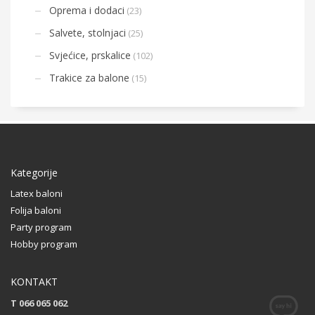
Oprema i dodaci
(23)
Salvete, stolnjaci
(25)
Svjećice, prskalice
(102)
Trakice za balone
(15)
Kategorije
Latex baloni
Folija baloni
Party program
Hobby program
KONTAKT
T 066 065 062