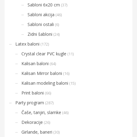
Sabloni 6x20 cm
(37)
Sabloni akcija
(46)
Sabloni ostali
(6)
Zidni šabloni
(24)
Latex baloni
(172)
Crystal clear PVC kugle
(11)
Kalisan baloni
(64)
Kalisan Mirror baloni
(16)
Kalisan modeling baloni
(15)
Print baloni
(66)
Party program
(287)
Čaše, tanjiri, slamke
(46)
Dekoracije
(26)
Girlande, baneri
(30)