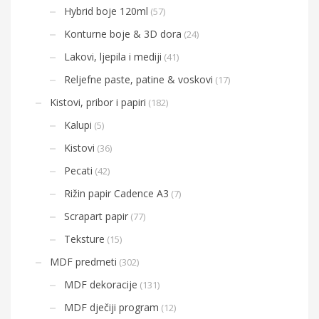
Hybrid boje 120ml
(57)
Konturne boje & 3D dora
(24)
Lakovi, ljepila i mediji
(41)
Reljefne paste, patine & voskovi
(17)
Kistovi, pribor i papiri
(182)
Kalupi
(5)
Kistovi
(36)
Pecati
(42)
Rižin papir Cadence A3
(7)
Scrapart papir
(77)
Teksture
(15)
MDF predmeti
(302)
MDF dekoracije
(131)
MDF dječiji program
(12)