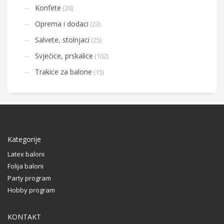
Konfete
(20)
Oprema i dodaci
(23)
Salvete, stolnjaci
(25)
Svjećice, prskalice
(102)
Trakice za balone
(15)
Kategorije
Latex baloni
Folija baloni
Party program
Hobby program
KONTAKT