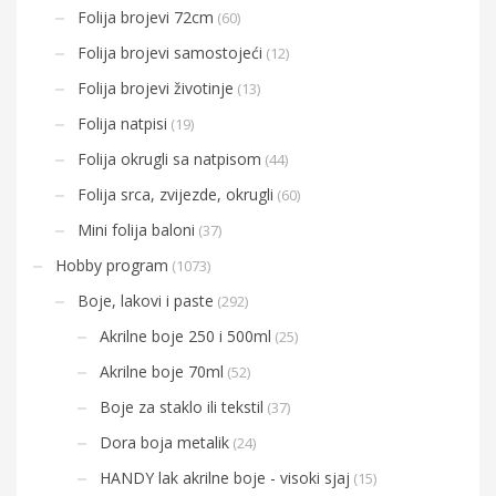
Folija brojevi 72cm
(60)
Folija brojevi samostojeći
(12)
Folija brojevi životinje
(13)
Folija natpisi
(19)
Folija okrugli sa natpisom
(44)
Folija srca, zvijezde, okrugli
(60)
Mini folija baloni
(37)
Hobby program
(1073)
Boje, lakovi i paste
(292)
Akrilne boje 250 i 500ml
(25)
Akrilne boje 70ml
(52)
Boje za staklo ili tekstil
(37)
Dora boja metalik
(24)
HANDY lak akrilne boje - visoki sjaj
(15)