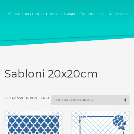
POČETNA
KATALOG
HOBBY PROGRAM
ŠABLONI
SABLONI 20X20CM
Sabloni 20x20cm
SORTED
PRIKAZ SVIH 16 REZULTATA
BY
LATEST